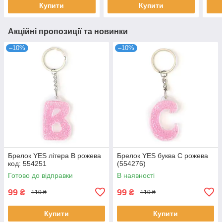
Купити
Купити
Акційні пропозиції та новинки
–10%
–10%
Брелок YES літера В рожева
Брелок YES буква С рожева
код: 554251
(554276)
Готово до відправки
В наявності
99
99
₴
₴
110 ₴
110 ₴
Купити
Купити