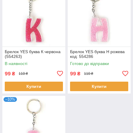
Брелок YES буква К червона
Брелок YES буква Н рожева
(554263)
код: 554286
В наявності
Готово до відправки
99
99
₴
₴
110 ₴
110 ₴
Купити
Купити
–10%