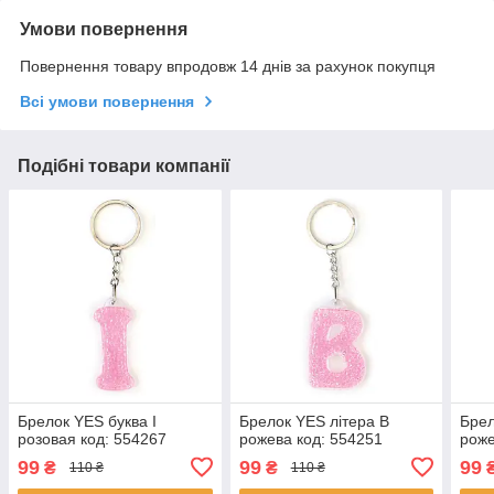
Умови повернення
Повернення товару впродовж 14 днів за рахунок покупця
Всі умови повернення
Подібні товари компанії
Брелок YES буква І
Брелок YES літера В
Брел
розовая код: 554267
рожева код: 554251
роже
99
99
99
₴
₴
110 ₴
110 ₴