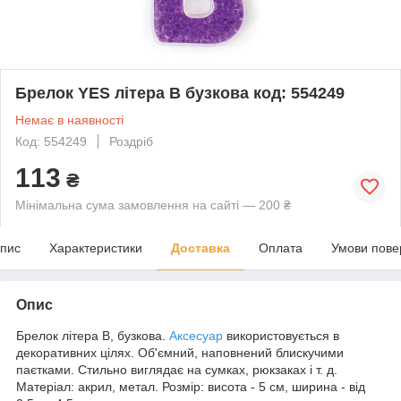
Брелок YES літера В бузкова код: 554249
Немає в наявності
Код: 554249
Роздріб
113
₴
Мінімальна сума замовлення на сайті — 200 ₴
пис
Характеристики
Доставка
Оплата
Умови пове
Опис
Брелок літера В, бузкова.
Аксесуар
використовується в
декоративних цілях. Об'ємний, наповнений блискучими
паєтками. Стильно виглядає на сумках, рюкзаках і т. д.
Матеріал: акрил, метал. Розмір: висота - 5 см, ширина - від