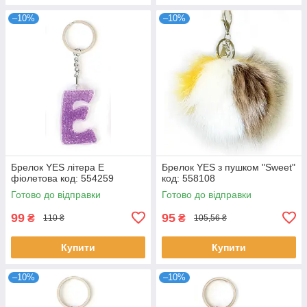
–10%
–10%
Брелок YES літера Е
Брелок YES з пушком "Sweet"
фіолетова код: 554259
код: 558108
Готово до відправки
Готово до відправки
99
95
₴
₴
110 ₴
105,56 ₴
Купити
Купити
–10%
–10%