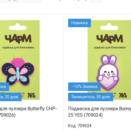
Новинка
–10%
ь 30 днів
Залишилось 30 днів
ля пуллера Butterfly CHP-
Подвеска для пуллера Bunn
709026)
25 YES (709024)
709024