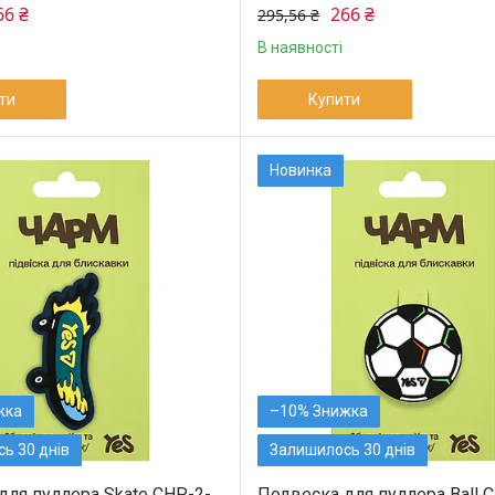
66 ₴
266 ₴
295,56 ₴
В наявності
ти
Купити
Новинка
–10%
ь 30 днів
Залишилось 30 днів
для пуллера Skate CHP-2-
Подвеска для пуллера Ball 