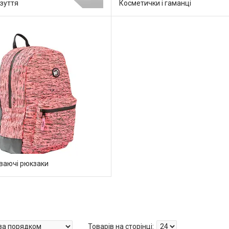
зуття
Косметички і гаманці
иваючі рюкзаки