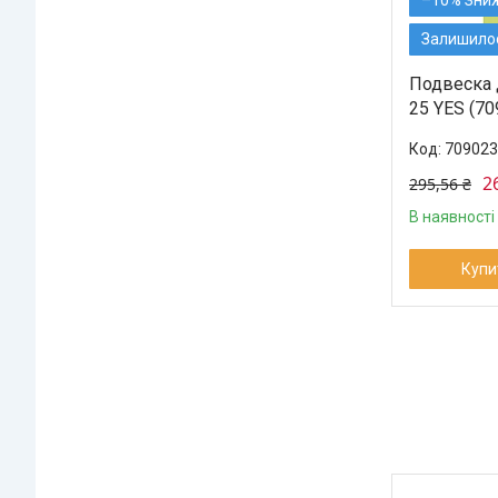
Залишилос
Подвеска 
25 YES (70
709023
2
295,56 ₴
В наявності
Купи