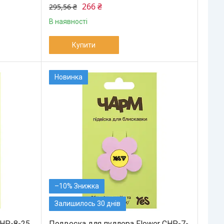
266 ₴
295,56 ₴
В наявності
Купити
Новинка
–10%
Залишилось 30 днів
CHP-8-25
Подвеска для пуллера Flower CHP-7-