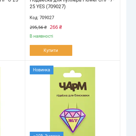
25 YES (709027)
709027
266 ₴
295,56 ₴
В наявності
Купити
Новинка
–10%