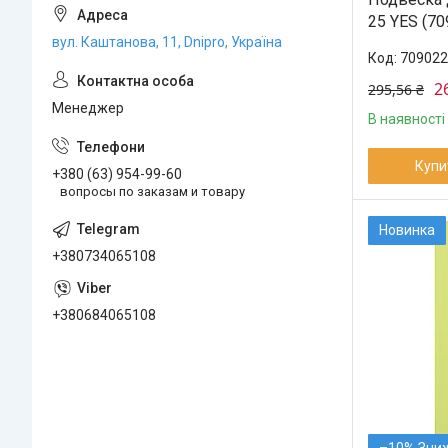
25 YES (70
вул. Каштанова, 11, Dnipro, Україна
709022
2
295,56 ₴
Менеджер
В наявності
Купи
+380 (63) 954-99-60
вопросы по заказам и товару
Новинка
+380734065108
+380684065108
–10%