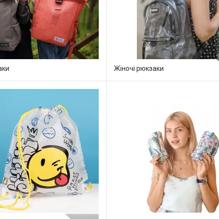
аки
Жіночі рюкзаки