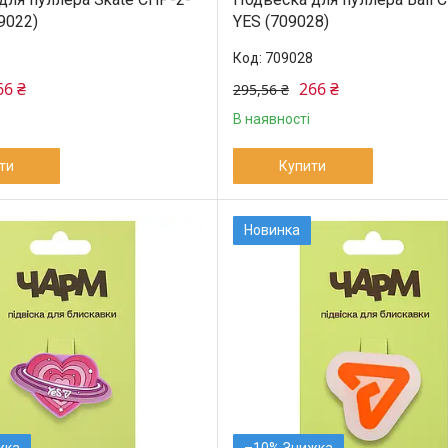
9022)
YES (709028)
709028
66 ₴
266 ₴
295,56 ₴
В наявності
ти
Купити
Новинка
–10%