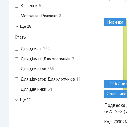
Кошелек
6
Молодіжні Рюкзаки
3
Новинка
Ще 28
Стать
Для дівчат
264
Для дівчат, Для хлопчиків
7
Для дівчаток
566
Для дівчаток, Для хлопчиків
11
–10%
Для дівчинки
54
Залишилос
Ще 12
Подвеска д
6-25 YES (
709026