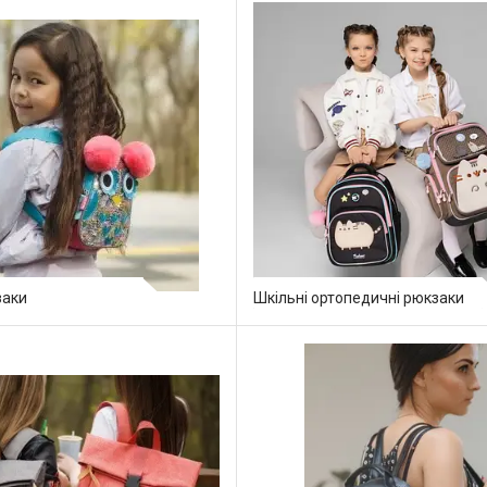
заки
Шкільні ортопедичні рюкзаки