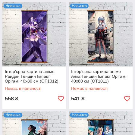
Новинка
Новинка
Інтер'єрна картина аніме
Інтер'єрна картина аніме
Райден Геншин Імпакт
Аяка Геншин Імпакт Орігамі
Орігамі 40x80 см (OT1012)
40x80 см (OT1011)
Немає в наявності
Немає в наявності
558
541
₴
₴
Новинка
Новинка