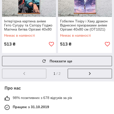
Інтер'єрна картина аніме
Гобелен Тіхіру і Хаку дракон
Гето Сугуру та Сатору Годжо
Віднесені призраками аніме
Магічна битва Орігамі 40x80
Орігамі 40x80 см (OT1021)
см (OT1022)
Немає в наявності
Немає в наявності
513
513
₴
₴
Показати ще
1
/ 2
Про нас
98% позитивних з 678 відгуків за рік
Працює з 31.10.2019