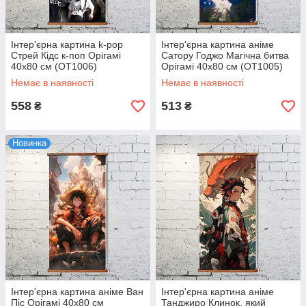
Інтер'єрна картина k-pop
Інтер'єрна картина аніме
Стрей Кідс к-поп Орігамі
Сатору Годжо Магічна битва
40x80 см (OT1006)
Орігамі 40x80 см (OT1005)
Немає в наявності
Немає в наявності
558
513
₴
₴
Новинка
Інтер'єрна картина аніме Ван
Інтер'єрна картина аніме
Піс Орігамі 40x80 см
Танджиро Клинок, який