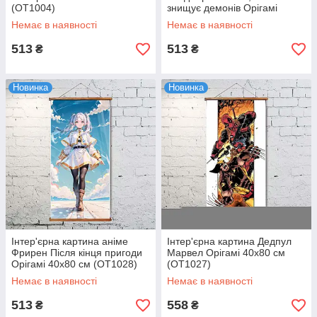
(OT1004)
знищує демонів Орігамі
40x80 см (OT1001)
Немає в наявності
Немає в наявності
513
513
₴
₴
Новинка
Новинка
Інтер'єрна картина аніме
Інтер'єрна картина Дедпул
Фрирен Після кінця пригоди
Марвел Орігамі 40x80 см
Орігамі 40x80 см (OT1028)
(OT1027)
Немає в наявності
Немає в наявності
513
558
₴
₴