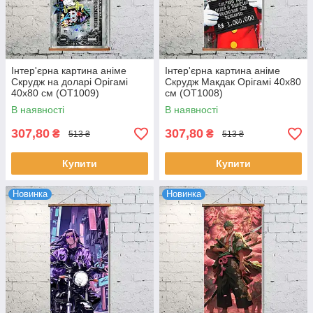
Інтер'єрна картина аніме
Інтер'єрна картина аніме
Скрудж на доларі Орігамі
Скрудж Макдак Орігамі 40x80
40x80 см (OT1009)
см (OT1008)
В наявності
В наявності
307,80
307,80
₴
₴
513 ₴
513 ₴
Купити
Купити
Новинка
Новинка