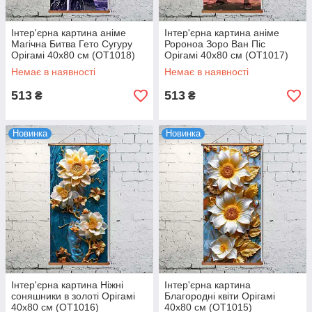
Інтер'єрна картина аніме
Інтер'єрна картина аніме
Магічна Битва Гето Сугуру
Ророноа Зоро Ван Піс
Орігамі 40x80 см (OT1018)
Орігамі 40x80 см (OT1017)
Немає в наявності
Немає в наявності
513
513
₴
₴
Новинка
Новинка
Інтер'єрна картина Ніжні
Інтер'єрна картина
соняшники в золоті Орігамі
Благородні квіти Орігамі
40x80 см (OT1016)
40x80 см (OT1015)