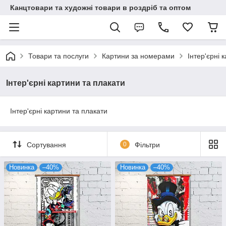
Канцтовари та художні товари в роздріб та оптом
Товари та послуги
Картини за номерами
Інтер'єрні 
Інтер'єрні картини та плакати
Інтер'єрні картини та плакати
Сортування
0
Фільтри
Новинка
–40%
Новинка
–40%