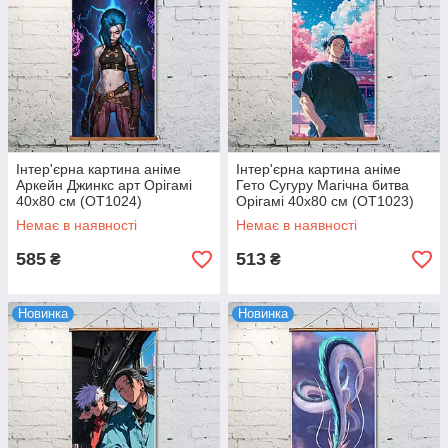
Інтер'єрна картина аніме
Інтер'єрна картина аніме
Аркейн Джинкс арт Орігамі
Гето Сугуру Магічна битва
40x80 см (OT1024)
Орігамі 40x80 см (OT1023)
Немає в наявності
Немає в наявності
585
513
₴
₴
Новинка
Новинка