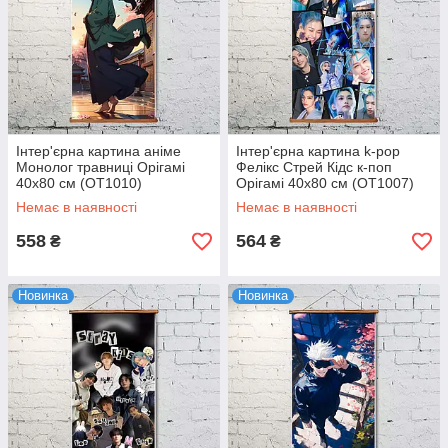
Інтер'єрна картина аніме
Інтер'єрна картина k-pop
Монолог травниці Орігамі
Фелікс Стрей Кідс к-поп
40x80 см (OT1010)
Орігамі 40x80 см (OT1007)
Немає в наявності
Немає в наявності
558
564
₴
₴
Новинка
Новинка