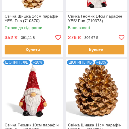
Свічка Шишка 14см парафін
Свічка Гномик 14см парафін
YES! Fun (710370)
YES! Fun (710373)
Готово до відправки
В наявності
352
276
₴
₴
391,11 ₴
306,67 ₴
Купити
Купити
ШОПИНГ, ФБ
–10%
ШОПИНГ, ФБ
–10%
Свічка Гномик 10см парафін
Свічка Шишка 11см парафін