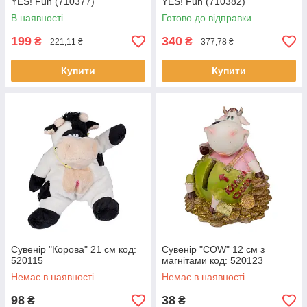
YES! Fun (710377)
YES! Fun (710382)
В наявності
Готово до відправки
199
340
₴
₴
221,11 ₴
377,78 ₴
Купити
Купити
Сувенір "Корова" 21 см код:
Сувенір "COW" 12 см з
520115
магнітами код: 520123
Немає в наявності
Немає в наявності
98
38
₴
₴