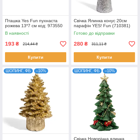
Пташка Yes Fun пухнаста
Свічка Ялинка конус 20см
рожева 13*7 см код: 973550
парафін YES! Fun (710381)
В наявності
Готово до відправки
193
280
₴
₴
214,44 ₴
311,11 ₴
Купити
Купити
ШОПИНГ, ФБ
–10%
ШОПИНГ, ФБ
–10%
Свічка Новорічна ялинка