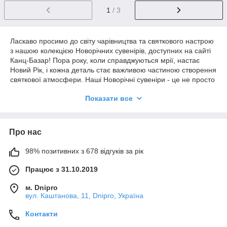
1
/ 3
Ласкаво просимо до світу чарівництва та святкового настрою
з нашою колекцією Новорічних сувенірів, доступних на сайті
Канц-Базар! Пора року, коли справджуються мрії, настає
Новий Рік, і кожна деталь стає важливою частиною створення
святкової атмосфери. Наші Новорічні сувеніри - це не просто
предмети декору, це шматочок магії, який допоможе вам і
Показати все
вашим близьким зануритися в чаклунство цього часу.
Наш асортимент включає широкий вибір сувенірів,
починаючи від чудових ялинкових прикрас і закінчуючи
Про нас
унікальними подарунками та фігурками, які надають вашій
оселі особливу чарівність. Ми дбаємо про те, щоб наші
сувеніри були не лише гарними, а й якісними, щоб
98% позитивних з 678 відгуків за рік
прослужити вам не один сезон, а стати справжньою
Працює з 31.10.2019
традицією вашої родини.
Святковий декор - це не тільки спосіб прикрасити інтер'єр, а й
м. Dnipro
можливість виразити свою індивідуальність та творчий смак.
вул. Каштанова, 11, Dnipro, Україна
Наші сувеніри надають вам безліч варіантів для
самовираження та створення атмосфери, яка вам
Контакти
подобається. Ви можете вибрати сувеніри у традиційному