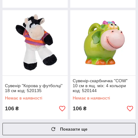
Сувенір-скарбничка "COW"
Сувенір "Корова у футболці"
10 см в ящ. міх: 4 кольори
18 см код: 520135
код: 520144
Немає в наявності
Немає в наявності
106
106
₴
₴
Показати ще