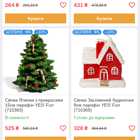
264
431
₴
₴
293,33 ₴
478,89 ₴
Купити
Купити
ШОПИНГ, ФБ
–10%
ШОПИНГ, ФБ
–10%
Свічка Ялинка з прикрасами
Свічка Засніжений будиночок
15см парафін YES! Fun
8см парафін YES! Fun
(710383)
(710369)
В наявності
Готово до відправки
525
328
₴
₴
583,33 ₴
364,44 ₴