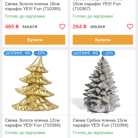
Свічка Золота ялинка 18см
15см парафін YES! Fun
парафін YES! Fun (710385)
(710367)
Готово до відправки
Готово до відправки
465
264
₴
₴
516,67 ₴
293,33 ₴
Купити
Купити
ШОПИНГ, ФБ
–10%
ШОПИНГ, ФБ
–10%
Свічка Золота ялинка 12см
Свічка Срібна ялинка 15см
парафін YES! Fun (710366)
парафін YES! Fun (710384)
Готово до відправки
Готово до відправки