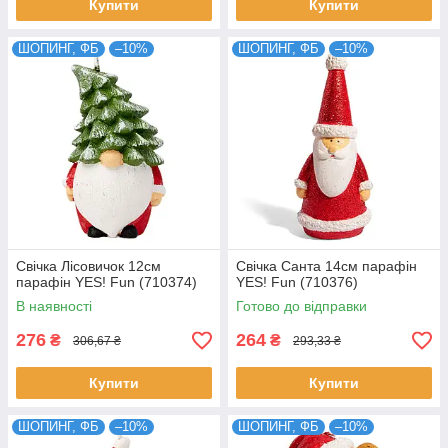
Купити
Купити
ШОПИНГ, ФБ
–10%
ШОПИНГ, ФБ
–10%
Свічка Лісовичок 12см
Свічка Санта 14см парафін
парафін YES! Fun (710374)
YES! Fun (710376)
В наявності
Готово до відправки
276
264
₴
₴
306,67 ₴
293,33 ₴
Купити
Купити
ШОПИНГ, ФБ
–10%
ШОПИНГ, ФБ
–10%