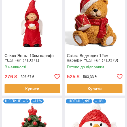
Свічка Янгол 13см парафін
Свічка Ведмедик 12см
YES! Fun (710371)
парафін YES! Fun (710379)
В наявності
Готово до відправки
276
525
₴
₴
306,67 ₴
583,33 ₴
Купити
Купити
ШОПИНГ, ФБ
–11%
ШОПИНГ, ФБ
–10%