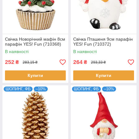
Свічка Новорічний мафін 8см
Свічка Пташеня 9см парафін
парафін YES! Fun (710368)
YES! Fun (710372)
В наявності
В наявності
252
264
₴
₴
283,15 ₴
293,33 ₴
Купити
Купити
ШОПИНГ, ФБ
–10%
ШОПИНГ, ФБ
–10%