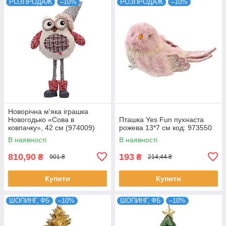
РОЗПРОДАЖ
–10%
РОЗПРОДАЖ
–10%
Новорічна м'яка іграшка
Новогодько «Сова в
Пташка Yes Fun пухнаста
ковпачку», 42 см (974009)
рожева 13*7 см код: 973550
В наявності
В наявності
810,90
193
₴
₴
901 ₴
214,44 ₴
Купити
Купити
ШОПИНГ, ФБ
–10%
ШОПИНГ, ФБ
–10%