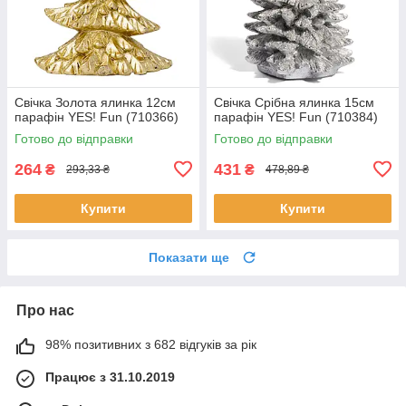
Свічка Золота ялинка 12см
Свічка Срібна ялинка 15см
парафін YES! Fun (710366)
парафін YES! Fun (710384)
Готово до відправки
Готово до відправки
264
431
₴
₴
293,33 ₴
478,89 ₴
Купити
Купити
Показати ще
Про нас
98% позитивних з 682 відгуків за рік
Працює з 31.10.2019