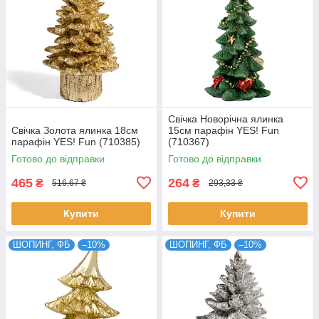
Свічка Новорічна ялинка
Свічка Золота ялинка 18см
15см парафін YES! Fun
парафін YES! Fun (710385)
(710367)
Готово до відправки
Готово до відправки
465
264
₴
₴
516,67 ₴
293,33 ₴
Купити
Купити
ШОПИНГ, ФБ
–10%
ШОПИНГ, ФБ
–10%