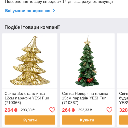
Повернення товару впродовж 14 днів за рахунок покупця
Всі умови повернення
Подібні товари компанії
Свічка Золота ялинка
Свічка Новорічна ялинка
Свіч
12см парафін YES! Fun
15см парафін YES! Fun
буди
(710366)
(710367)
YES!
264
264
328
₴
₴
293,33 ₴
293,33 ₴
Купити
Купити