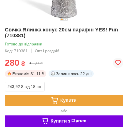
Свічка Ялинка конус 20см парафін YES! Fun
(710381)
Готово до відправки
Код: 710381
Опт і роздріб
280
₴
311,11 ₴
Економія
31.11 ₴
Залишилось
22 дні
243,92 ₴
від 18 шт.
Купити
або
Купити з