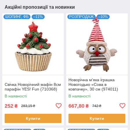
Акційні пропозиції та новинки
ШОПИНГ, ФБ
–11%
РОЗПРОДАЖ
–10%
Новорічна м'яка іграшка
Свічка Новорічний мафін 8см
Новогодько «Сова в
парафін YES! Fun (710368)
ковпачку», 30 см (974011)
В наявності
В наявності
252
667,80
₴
₴
283,15 ₴
742 ₴
Купити
Купити