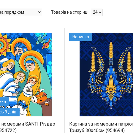
Новинка
ь 9 днів
а номерами SANTI Різдво
Картина за номерами патріо
954722)
Тризуб 30x40см (954694)