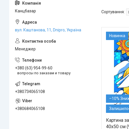
Канцбазар
вул. Каштанова, 11, Dnipro, Україна
Новинка
Менеджер
+380 (63) 954-99-60
вопросы по заказам и товару
+380734065108
–10%
+380684065108
Залишилос
Картина з
40x50 см (