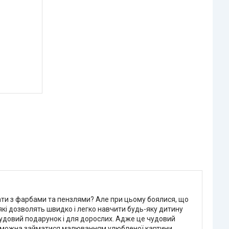
ати з фарбами та пензлями? Але при цьому боялися, що
які дозволять швидко і легко навчити будь-яку дитину
чудовий подарунок і для дорослих. Адже це чудовий
ні можна займатися малюванням улюбленої картини.