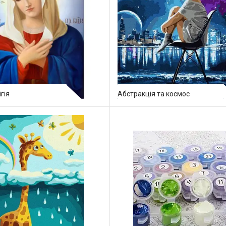
ігія
Абстракція та космос