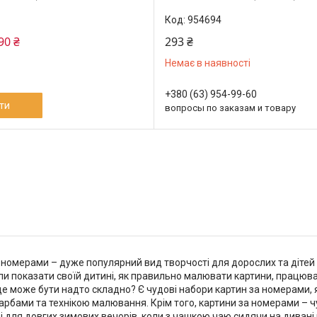
954694
90 ₴
293 ₴
Немає в наявності
+380 (63) 954-99-60
ти
вопросы по заказам и товару
 номерами – дуже популярний вид творчості для дорослих та дітей
ли показати своїй дитині, як правильно малювати картини, працюв
це може бути надто складно? Є чудові набори картин за номерами, 
арбами та технікою малювання. Крім того, картини за номерами – 
бі для довгих зимових вечорів, коли з чашкою чаю сидячи на дива