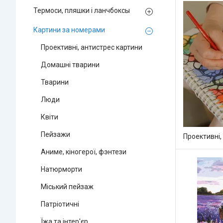
Термоси, пляшки і ланчбоксы
Картини за номерами
Проективні, антистрес картини
Домашні тварини
Тварини
Люди
Квіти
Пейзажи
Проективні,
Аниме, кіногерої, фэнтези
Натюрморти
Міський пейзаж
Патріотичні
Їжа та інтер'єр