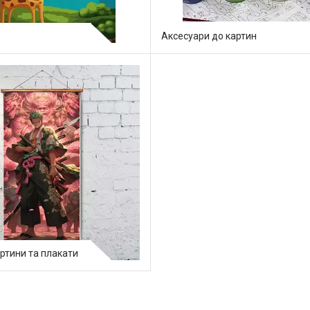
Аксесуари до картин
артини та плакати