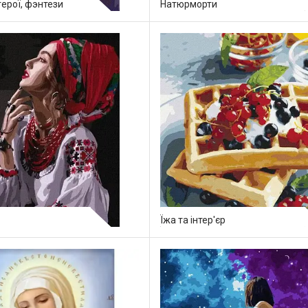
герої, фэнтези
Натюрморти
Їжа та інтер'єр