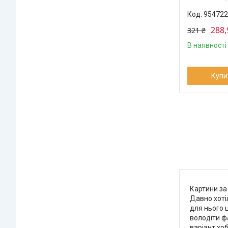
954722
288,
321 ₴
В наявності
Купи
Картини за
Давно хоті
для нього 
володіти ф
варіант хо