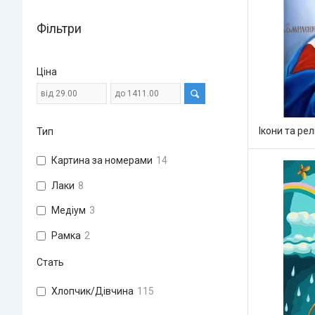
Фільтри
Ціна
Ікони та рел
Тип
Картина за номерами
14
Лаки
8
Медіум
3
Рамка
2
Стать
Хлопчик/Дiвчина
115