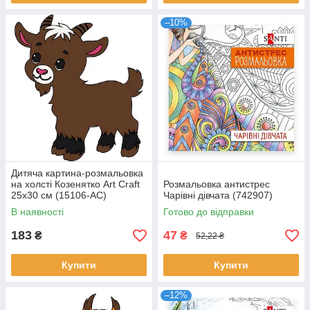
–10%
Дитяча картина-розмальовка
на холсті Козенятко Art Craft
Розмальовка антистрес
25х30 см (15106-AC)
Чарівні дівчата (742907)
В наявності
Готово до відправки
183
47
₴
₴
52,22 ₴
Купити
Купити
–12%