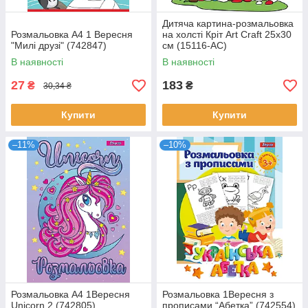
Дитяча картина-розмальовка
Розмальовка А4 1 Вересня
на холсті Кріт Art Craft 25х30
"Милі друзі" (742847)
см (15116-AC)
В наявності
В наявності
27
183
₴
₴
30,34 ₴
Купити
Купити
–11%
–10%
Розмальовка А4 1Вересня
Розмальовка 1Вересня з
Unicorn 2 (742805)
прописами “Абетка” (742554)