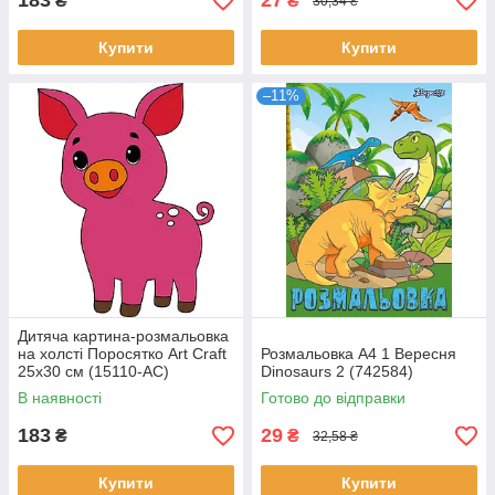
183
27
₴
₴
30,34 ₴
Купити
Купити
–11%
Дитяча картина-розмальовка
на холсті Поросятко Art Craft
Розмальовка А4 1 Вересня
25х30 см (15110-AC)
Dinosaurs 2 (742584)
В наявності
Готово до відправки
183
29
₴
₴
32,58 ₴
Купити
Купити