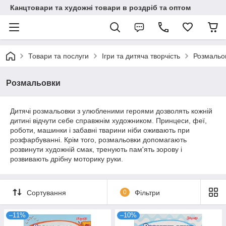
Канцтовари та художні товари в роздріб та оптом
Товари та послуги
Ігри та дитяча творчість
Розмальо
Розмальовки
Дитячі розмальовки з улюбленими героями дозволять кожній
дитині відчути себе справжнім художником. Принцеси, феї,
роботи, машинки і забавні тварини ніби оживають при
розфарбуванні. Крім того, розмальовки допомагають
розвинути художній смак, тренують пам'ять зорову і
розвивають дрібну моторику руки.
Сортування
0
Фільтри
–11%
–10%