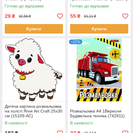
Готово до відправки
Готово до відправки
29
55
₴
₴
32,58 ₴
61,11 ₴
Купити
Купити
–11%
Дитяча картина-розмальовка
на холсті Ягня Art Craft 25х30
Розмальовка А4 1Вересня
см (15109-AC)
Будівельна техніка (742811)
В наявності
В наявності