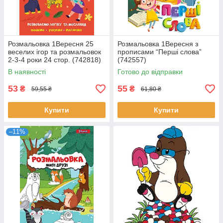
Розмальовка 1Вересня 25
Розмальовка 1Вересня з
веселих ігор та розмальовок
прописами “Перші слова”
2-3-4 роки 24 стор. (742818)
(742557)
В наявності
Готово до відправки
53
55
₴
₴
59,55 ₴
61,80 ₴
Купити
Купити
–11%