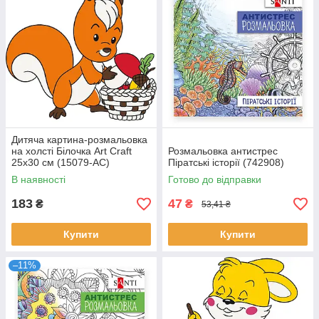
Дитяча картина-розмальовка
на холсті Білочка Art Craft
Розмальовка антистрес
25х30 см (15079-AC)
Піратські історії (742908)
В наявності
Готово до відправки
183
47
₴
₴
53,41 ₴
Купити
Купити
–11%