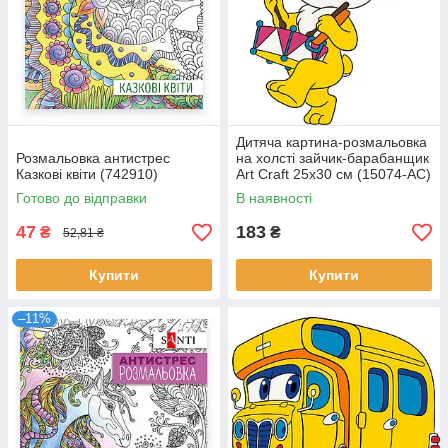
Дитяча картина-розмальовка
Розмальовка антистрес
на холсті зайчик-барабанщик
Казкові квіти (742910)
Art Craft 25х30 см (15074-AC)
Готово до відправки
В наявності
47
183
₴
₴
52,81 ₴
Купити
Купити
–11%