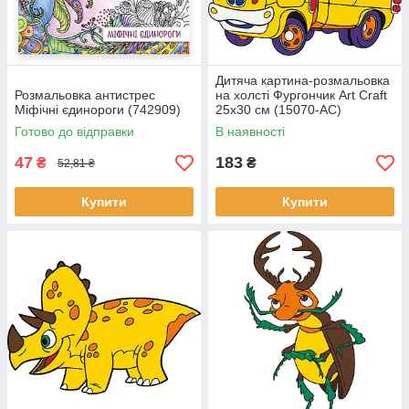
Дитяча картина-розмальовка
Розмальовка антистрес
на холсті Фургончик Art Craft
Міфічні єдинороги (742909)
25х30 см (15070-AC)
Готово до відправки
В наявності
47
183
₴
₴
52,81 ₴
Купити
Купити