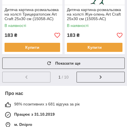
Дитяча картина-розмальовка
Дитяча картина-розмальовка
на холсті Трицератопсик Art
на холсті Жук-олень Art Craft
Craft 25х30 см (15058-AC)
25х30 см (15055-AC)
В наявності
В наявності
183
183
₴
₴
Купити
Купити
Показати ще
1
/ 10
Про нас
98% позитивних з 681 відгука за рік
Працює з 31.10.2019
м. Dnipro