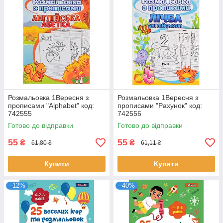
Розмальовка 1Вересня з
Розмальовка 1Вересня з
прописами "Alphabet" код:
прописами "Рахунок" код:
742555
742556
Готово до відправки
Готово до відправки
55
55
₴
₴
61,80 ₴
61,11 ₴
Купити
Купити
–12%
–40%