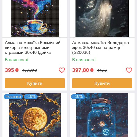
Алмазна мозаїка Космічний
Алмазна мозаїка Володарка
вихор з голограмними
зірок 30x40 см на рамці
стразами 30х40 Ідейка
(S20036)
(AMO8005)
В наявності
В наявності
395
397,80
₴
₴
438,89 ₴
442 ₴
Купити
Купити
Новинка
–10%
–10%