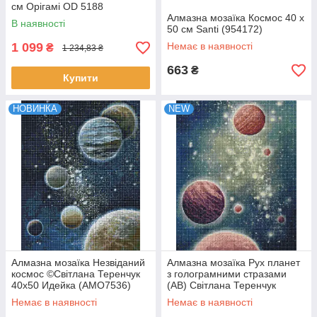
см Орігамі OD 5188
(OD5188)
Алмазна мозаїка Космос 40 x
В наявності
50 см Santi (954172)
1 099
Немає в наявності
₴
1 234,83 ₴
663
₴
Купити
НОВИНКА
NEW
Алмазна мозаїка Незвіданий
Алмазна мозаїка Рух планет
космос ©Світлана Теренчук
з голограмними стразами
40х50 Идейка (AMO7536)
(AB) Світлана Теренчук
Идейка 40х50 (AMO7640)
Немає в наявності
Немає в наявності