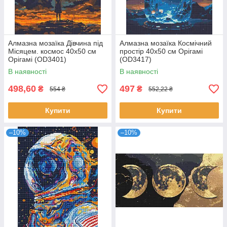
Алмазна мозаїка Дівчина під
Алмазна мозаїка Космічний
Місяцем. космос 40х50 см
простір 40х50 см Орігамі
Орігамі (OD3401)
(OD3417)
В наявності
В наявності
498,60
497
₴
₴
554 ₴
552,22 ₴
Купити
Купити
–10%
–10%