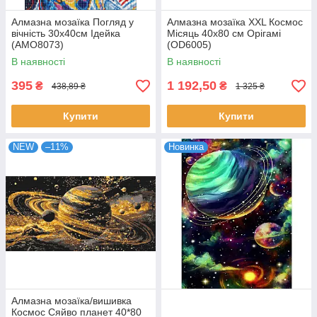
Алмазна мозаїка Погляд у
Алмазна мозаїка XXL Космос
вічність 30х40см Ідейка
Місяць 40х80 см Орігамі
(AMO8073)
(OD6005)
В наявності
В наявності
395
1 192,50
₴
₴
438,89 ₴
1 325 ₴
Купити
Купити
NEW
–11%
Новинка
Алмазна мозаїка/вишивка
Космос Сяйво планет 40*80