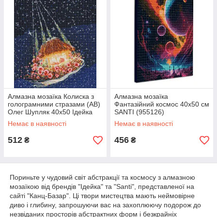
Алмазна мозаїка Колиска з
Алмазна мозаїка
голограмними стразами (AB)
Фантазійний космос 40х50 см
Олег Шупляк 40х50 Ідейка
SANTI (955126)
(AMO7701)
Немає в наявності
Немає в наявності
512
456
₴
₴
Пориньте у чудовий світ абстракції та космосу з алмазною
мозаїкою від брендів "Ідейка" та "Santi", представленої на
сайті "Канц-Базар". Ці твори мистецтва мають неймовірне
диво і глибину, запрошуючи вас на захоплюючу подорож до
незвіданих просторів абстрактних форм і безкрайніх