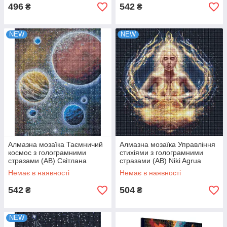
496
542
₴
₴
NEW
NEW
Алмазна мозаїка Таємничий
Алмазна мозаїка Управління
космос з голограмними
стихіями з голограмними
стразами (AB) Світлана
стразами (AB) Niki Agrua
Теренчук Идейка 40х50
40х40 Ідейка (AMO7599)
Немає в наявності
Немає в наявності
(AMO7641)
542
504
₴
₴
NEW