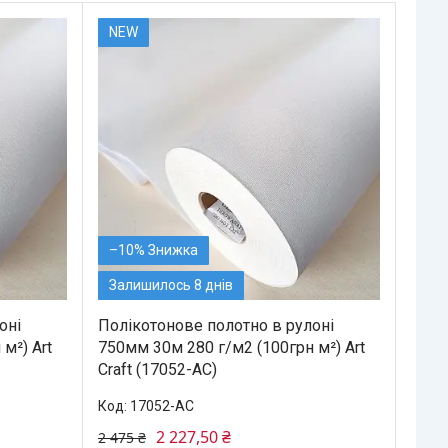
NEW
–10%
Залишилось 8 днів
оні
Полікотонове полотно в рулоні
м²) Art
750мм 30м 280 г/м2 (100грн м²) Art
Craft (17052-АС)
17052-АС
2 227,50 ₴
2 475 ₴