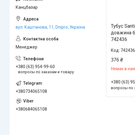
Канцбазар
Тубус Sant
вул. Каштанова, 11, Dnipro, Україна
довжина 65
742436
Менеджер
742436
376 ₴
+380 (63) 954-99-60
Немає в ная
вопросы по заказам и товару
+380 (63) 9
вопросы по 
+380734065108
+380684065108