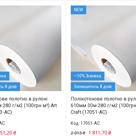
NEW
–10%
ь 8 днів
Залишилось 8 днів
ове полотно в рулоні
Полікотонове полотно в рул
280 г/м2 (100грн м²) Art
610мм 30м 280 г/м2 (100грн 
53-АС)
Craft (17051-АС)
АС
17051-АС
851,20 ₴
1 811,70 ₴
2 013 ₴