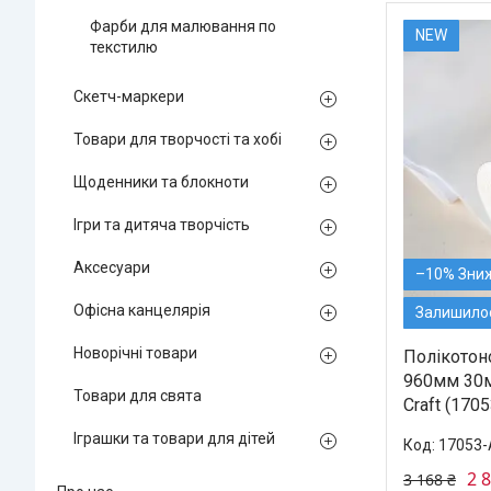
Фарби для малювання по
NEW
текстилю
Скетч-маркери
Товари для творчості та хобі
Щоденники та блокноти
Ігри та дитяча творчість
Аксесуари
–10%
Офісна канцелярія
Залишилос
Новорічні товари
Полікотон
960мм 30м 
Товари для свята
Craft (170
Іграшки та товари для дітей
17053-
2 
3 168 ₴