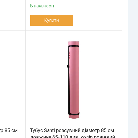
В наявності
Купити
тр 85 см
Тубус Santi розсувний діаметр 85 см
довжина 65-110 див. колір рожевий.