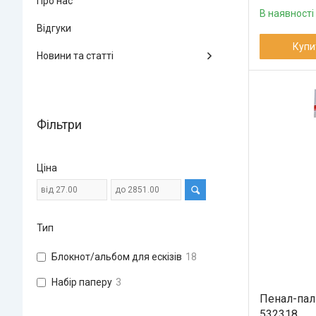
Про нас
В наявності
Відгуки
Купи
Новини та статті
Фільтри
Ціна
Тип
Блокнот/альбом для ескізів
18
Набір паперу
3
Пенал-палі
532318