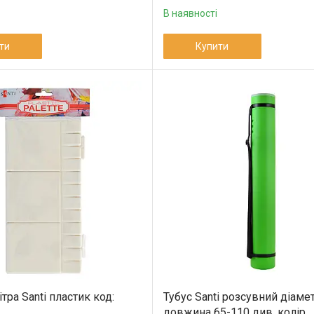
В наявності
ти
Купити
тра Santi пластик код:
Тубус Santi розсувний діаме
довжина 65-110 див. колір