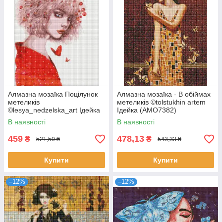
Алмазна мозаїка Поцілунок
Алмазна мозаїка - В обіймах
метеликів
метеликів ©tolstukhin artem
©lesya_nedzelska_art Ідейка
Ідейка (AMO7382)
40х50 (AMO7419)
В наявності
В наявності
459
478,13
₴
₴
521,59 ₴
543,33 ₴
Купити
Купити
–12%
–12%