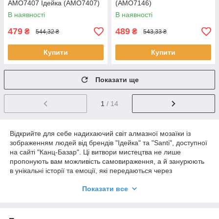
AMO7407 Ідейка (AMO7407)
(AMO7146)
В наявності
В наявності
479
489
₴
₴
544,32 ₴
543,33 ₴
Купити
Купити
Показати ще
1
/ 14
Відкрийте для себе надихаючий світ алмазної мозаїки із
зображенням людей від брендів "Ідейка" та "Santi", доступної
на сайті "Канц-Базар". Ці витвори мистецтва не лише
пропонують вам можливість самовираження, а й занурюють
в унікальні історії та емоції, які передаються через
зображення людей.
Показати все
Кожен набір алмазної мозаїки включає всі необхідні
матеріали для створення твору мистецтва: фотореалістичне
полотно з контурним малюнком, алмазні камені, спеціальний