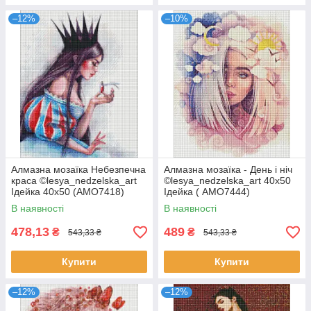
–12%
–10%
Алмазна мозаїка Небезпечна
Алмазна мозаїка - День і ніч
краса ©lesya_nedzelska_art
©lesya_nedzelska_art 40х50
Ідейка 40х50 (AMO7418)
Ідейка ( AMO7444)
В наявності
В наявності
478,13
489
₴
₴
543,33 ₴
543,33 ₴
Купити
Купити
–12%
–12%