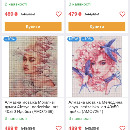
В наявності
В наявності
489
479
₴
₴
543,33 ₴
544,32 ₴
Купити
Купити
–10%
NEW
–10%
Алмазна мозаїка Мрійливі
Алмазна мозаїка Мелодійна
думки ©lesya_nedzelska_art
lesya_nedzelska_art 40х50
40х50 Идейка (AMO7266)
Ідейка (AMO7264)
В наявності
В наявності
489
489
₴
₴
543,33 ₴
543,33 ₴