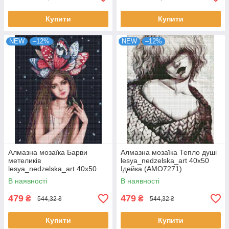
Купити
Купити
NEW
–12%
NEW
–12%
Алмазна мозаїка Барви
Алмазна мозаїка Тепло душі
метеликів
lesya_nedzelska_art 40х50
lesya_nedzelska_art 40х50
Ідейка (AMO7271)
Ідейка (AMO7265)
В наявності
В наявності
479
479
₴
₴
544,32 ₴
544,32 ₴
Купити
Купити