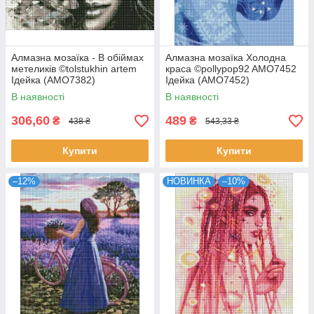
Алмазна мозаїка - В обіймах
Алмазна мозаїка Холодна
метеликів ©tolstukhin artem
краса ©pollypop92 AMO7452
Ідейка (AMO7382)
Ідейка (AMO7452)
В наявності
В наявності
306,60
489
₴
₴
438 ₴
543,33 ₴
Купити
Купити
–12%
НОВИНКА
–10%