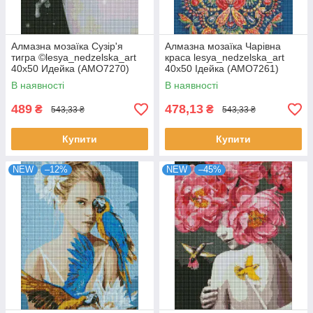
Алмазна мозаїка Сузір'я
Алмазна мозаїка Чарівна
тигра ©lesya_nedzelska_art
краса lesya_nedzelska_art
40х50 Идейка (AMO7270)
40х50 Ідейка (AMO7261)
В наявності
В наявності
489
478,13
₴
₴
543,33 ₴
543,33 ₴
Купити
Купити
NEW
–12%
NEW
–45%