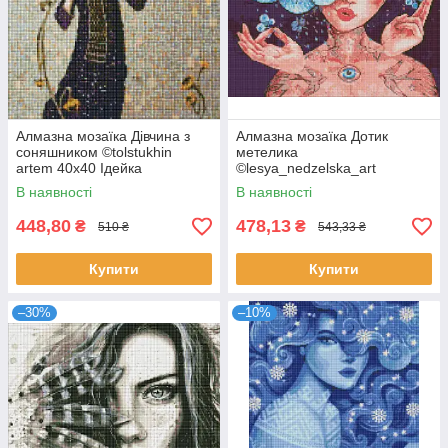
Алмазна мозаїка Дівчина з
Алмазна мозаїка Дотик
соняшником ©tolstukhin
метелика
artem 40х40 Ідейка
©lesya_nedzelska_art
(AMO7383)
AMO7451 Ідейка (AMO7451)
В наявності
В наявності
448,80
478,13
₴
₴
510 ₴
543,33 ₴
Купити
Купити
–30%
–10%