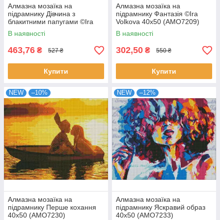
Алмазна мозаїка на
Алмазна мозаїка на
підрамнику Дівчина з
підрамнику Фантазія ©Ira
блакитними папугами ©Ira
Volkova 40х50 (AMO7209)
Volkova 40х50 (AMO7208)
В наявності
В наявності
463,76
302,50
₴
₴
527 ₴
550 ₴
Купити
Купити
NEW
–10%
NEW
–12%
Алмазна мозаїка на
Алмазна мозаїка на
підрамнику Перше кохання
підрамнику Яскравий образ
40х50 (AMO7230)
40х50 (AMO7233)