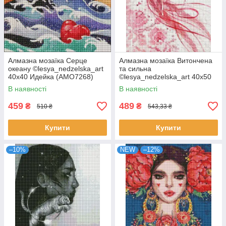
Алмазна мозаїка Серце
Алмазна мозаїка Витончена
океану ©lesya_nedzelska_art
та сильна
40х40 Идейка (AMO7268)
©lesya_nedzelska_art 40х50
Идейка (AMO7267)
В наявності
В наявності
459
489
₴
₴
510 ₴
543,33 ₴
Купити
Купити
–10%
NEW
–12%