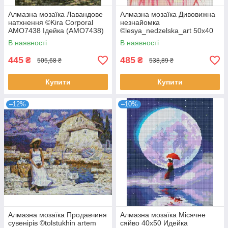
Алмазна мозаїка Лавандове
Алмазна мозаїка Дивовижна
натхнення ©Kira Corporal
незнайомка
AMO7438 Ідейка (AMO7438)
©lesya_nedzelska_art 50х40
Ідейка (AMO7495)
В наявності
В наявності
445
485
₴
₴
505,68 ₴
538,89 ₴
Купити
Купити
–12%
–10%
Алмазна мозаїка Продавчиня
Алмазна мозаїка Місячне
сувенірів ©tolstukhin artem
сяйво 40х50 Идейка