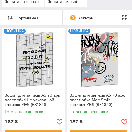
Зошити на спіралі
Зошити шкільні
Сортування
0
Фільтри
НОВИНКА
НОВИНКА
Зошит для записів А5 70 арк
Зошит для записів А5 70 арк
пласт обкл Не ускладнюй!
пласт обкл Melt Smile
клітинка YES (681846)
клітинка YES (681840)
Готово до відправки
Готово до відправки
187
187
₴
₴