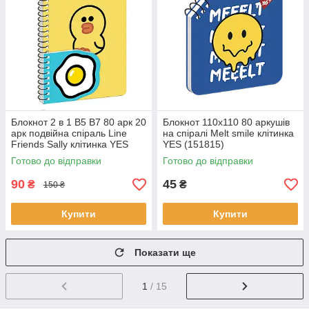
Блокнот 2 в 1 В5 В7 80 арк 20
Блокнот 110х110 80 аркушів
арк подвійна спіраль Line
на cпіралі Melt smile клітинка
Friends Sally клітинка YES
YES (151815)
(151780)
Готово до відправки
Готово до відправки
90
45
₴
₴
150 ₴
Купити
Купити
Показати ще
1
/ 15