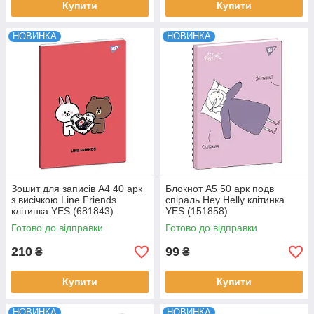
Купити
Купити
НОВИНКА
НОВИНКА
Зошит для записів А4 40 арк
Блокнот А5 50 арк подв
з висічкою Line Friends
cпіраль Hey Helly клітинка
клітинка YES (681843)
YES (151858)
Готово до відправки
Готово до відправки
210
99
₴
₴
Купити
Купити
НОВИНКА
НОВИНКА