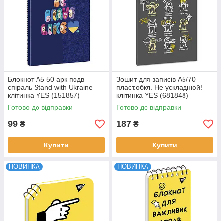
Блокнот А5 50 арк подв
Зошит для записів А5/70
cпіраль Stand with Ukraine
пласт.обкл. Не ускладнюй!
клітинка YES (151857)
клітинка YES (681848)
Готово до відправки
Готово до відправки
99
187
₴
₴
Купити
Купити
НОВИНКА
НОВИНКА