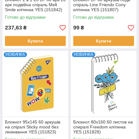
арк подвійна спіраль Melt
спіраль Line Friends Cony
Smile клітинка YES (151842)
клітинка YES (151807)
Готово до відправки
Готово до відправки
237,63
99
₴
₴
Купити
Купити
НОВИНКА
НОВИНКА
Блокнот 95х145 60 аркушів
Блокнот 80x160 60 листов на
на cпіралі Sticky mood без
спиралі Freedom клітинка
лініювання YES (151823)
YES (151828)