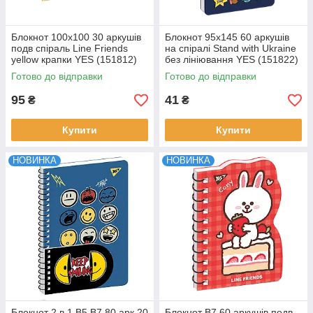
Блокнот 100x100 30 аркушів
Блокнот 95х145 60 аркушів
подв спіраль Line Friends
на cпіралі Stand with Ukraine
yellow крапки YES (151812)
без лініювання YES (151822)
Готово до відправки
Готово до відправки
95
41
₴
₴
Купити
Купити
НОВИНКА
НОВИНКА
Блокнот 2 в 1 В5 В7 80 арк 20
Блокнот В7 60 аркушів подв