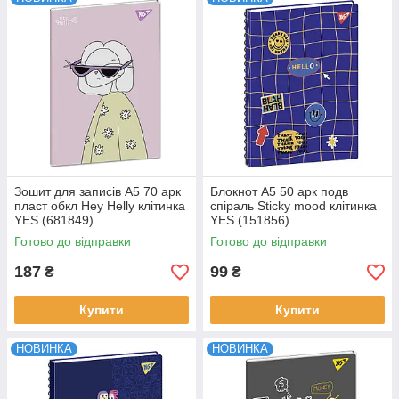
Зошит для записів А5 70 арк
Блокнот А5 50 арк подв
пласт обкл Hey Helly клітинка
cпіраль Sticky mood клітинка
YES (681849)
YES (151856)
Готово до відправки
Готово до відправки
187
99
₴
₴
Купити
Купити
НОВИНКА
НОВИНКА