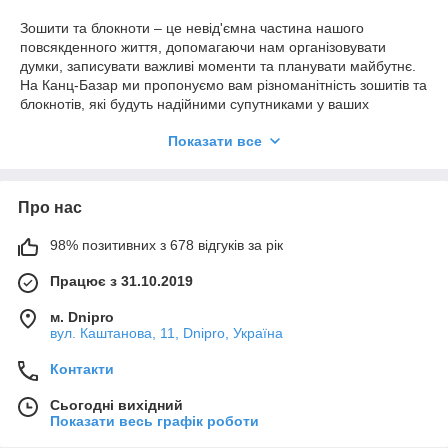
Зошити та блокноти – це невід'ємна частина нашого
повсякденного життя, допомагаючи нам організовувати
думки, записувати важливі моменти та планувати майбутнє.
На Канц-Базар ми пропонуємо вам різноманітність зошитів та
блокнотів, які будуть надійними супутниками у ваших
нотатках та ідеях. Ось чому варто придбати їх у нас:
Показати все
Різноманітність та вибір.
Наш асортимент включає зошити
та блокноти різних розмірів, типів обкладинок та внутрішніх
розміток, щоб задовольнити різні потреби та уподобання.
Про нас
Якість та практичність.
Ми пропонуємо продукцію від
відомих брендів, що гарантує високу якість паперу та міцності
98% позитивних з 678 відгуків за рік
обкладинок. Це важливо, щоб ваші записи зберігалися
протягом тривалого часу.
Працює з 31.10.2019
Творчість та індивідуальність.
Деякі з наших зошитів та
м. Dnipro
блокнотів мають креативні дизайни, що допоможе вам
вул. Каштанова, 11, Dnipro, Україна
висловити свою індивідуальність та натхнення.
Навчання та робота.
Зошити та блокноти необхідні як для
Контакти
учнів та студентів, так і для професіоналів. Вони допоможуть
в організації навчальних записів, плануванні завдань та
Сьогодні вихідний
веденні проектів.
Показати весь графік роботи