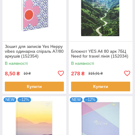
Зошит для записів Yes Heppy
vibes одинарна спіраль А7/80
Блокнот YES А4 80 арк 7БЦ
аркушів (152354)
Need for travel лінія (152034)
В наявності
В наявності
8,50
278
₴
₴
10 ₴
315,91 ₴
Купити
Купити
NEW
–12%
NEW
–12%