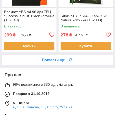
Блокнот YES А4 96 арк 7БЦ
Success is built. Black клітинка
Блокнот YES А4 80 арк 7БЦ
(152040)
Nature клітинка (152033)
В наявності
В наявності
299
278
₴
₴
339,77 ₴
315,91 ₴
Купити
Купити
Показати ще
Про нас
98% позитивних з 680 відгуків за рік
Працює з 31.10.2019
м. Dnipro
вул. Каштанова, 11, Dnipro, Україна