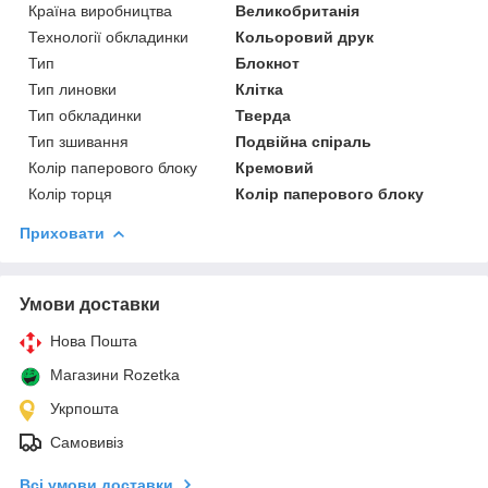
Країна виробництва
Великобританія
Технології обкладинки
Кольоровий друк
Тип
Блокнот
Тип линовки
Клітка
Тип обкладинки
Тверда
Тип зшивання
Подвійна спіраль
Колір паперового блоку
Кремовий
Колір торця
Колір паперового блоку
Приховати
Умови доставки
Нова Пошта
Магазини Rozetka
Укрпошта
Самовивіз
Всі умови доставки