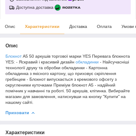
Доступна доставка
Опис
Характеристики
Доставка
Оплата
Умови 
Опис
Блокнот
А5 50 аркушів торгової марки YES Перевага блокнота
YES: - Яскравий і красивий дизайн
обкладинки
- Найсучасніші
технології друку та обробки обкладинки - Картонна
обкладинка з якісного картону, що приховує скріплення
гребінцем - Блокнот випускається з кремового офсету з
округленими куточками Преміум блокнот А5 - надійний
помічник у навчанні та роботі. 50 аркушів, клітинка. Вибирайте
магазин для замовлення, натиснувши на кнопку "Купити" на
нашому сайті.
Приховати
Характеристики