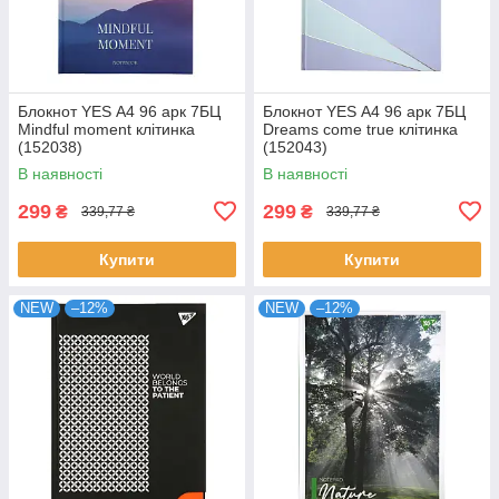
Блокнот YES А4 96 арк 7БЦ
Блокнот YES А4 96 арк 7БЦ
Mindful moment клітинка
Dreams come true клітинка
(152038)
(152043)
В наявності
В наявності
299
299
₴
₴
339,77 ₴
339,77 ₴
Купити
Купити
NEW
–12%
NEW
–12%