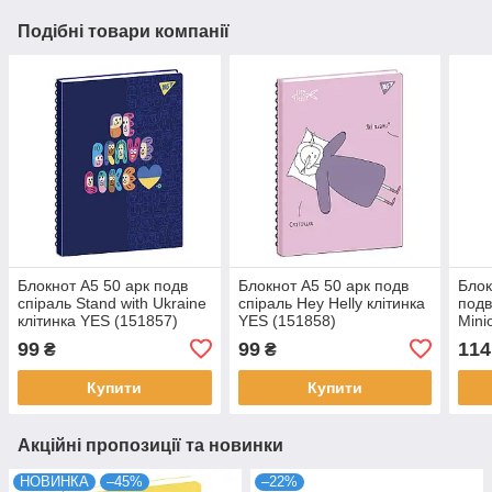
Подібні товари компанії
Блокнот А5 50 арк подв
Блокнот А5 50 арк подв
Блок
cпіраль Stand with Ukraine
cпіраль Hey Helly клітинка
подв
клітинка YES (151857)
YES (151858)
Mini
99
99
114
₴
₴
Купити
Купити
Акційні пропозиції та новинки
НОВИНКА
–45%
–22%