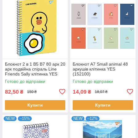
Блокнот 2 в 1 В5 В7 80 арк 20
Блокнот А7 Small animal 48
арк подвійна спіраль Line
аркушів клітинка YES
Friends Sally клітинка YES
(152100)
(151780)
Готово до відправки
Готово до відправки
82,50
14,09
₴
₴
150 ₴
18,07 ₴
Купити
Купити
NEW
–15%
NEW
–12%