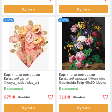
Купити
Купити
–12%
–12%
Картина за номерами
Картина за номерами
Квітковий дотик
Квітковий аромат ©Henriette
©lesya_nedzelska_art
Geertruida Knip 40x50 Ideyka
KHO2589 Ідейка (KHO2589)
(KHO2048)
В наявності
В наявності
275
311
₴
₴
312,50 ₴
353,41 ₴
Купити
Купити