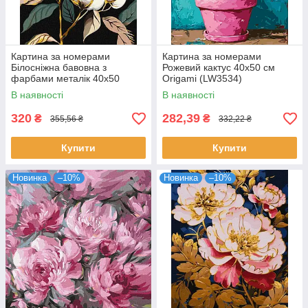
Картина за номерами
Картина за номерами
Білосніжна бавовна з
Рожевий кактус 40х50 см
фарбами металік 40x50
Origami (LW3534)
Идейка (KHO3246)
В наявності
В наявності
320
282,39
₴
₴
355,56 ₴
332,22 ₴
Купити
Купити
Новинка
–10%
Новинка
–10%