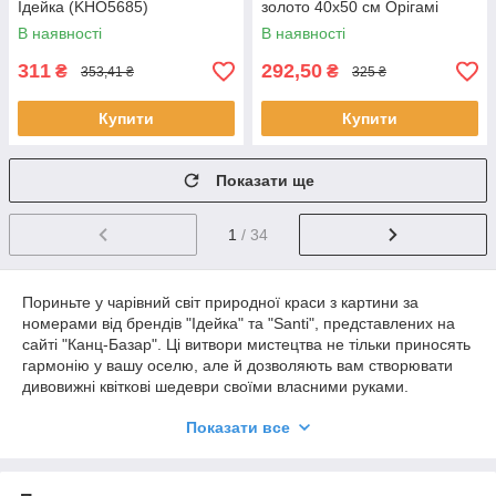
Ідейка (KHO5685)
золото 40x50 см Орігамі
(LW3304)
В наявності
В наявності
311
292,50
₴
₴
353,41 ₴
325 ₴
Купити
Купити
Показати ще
1
/ 34
Пориньте у чарівний світ природної краси з картини за
номерами від брендів "Ідейка" та "Santi", представлених на
сайті "Канц-Базар". Ці витвори мистецтва не тільки приносять
гармонію у вашу оселю, але й дозволяють вам створювати
дивовижні квіткові шедеври своїми власними руками.
Кожен набір включає полотно з попереднім контуром, набір
Показати все
акрилових фарб і пензля, а також докладну інструкцію. Навіть
якщо ви ніколи не пробували себе в живописі, з нашими
картинами за номерами ви зможете втілити яскраві та