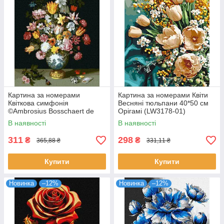
Картина за номерами
Картина за номерами Квіти
Квіткова симфонія
Весняні тюльпани 40*50 см
©Ambrosius Bosschaert de
Орігамі (LW3178-01)
Oude 40х50 Идейка
В наявності
В наявності
(KHO3210)
311
298
₴
₴
365,88 ₴
331,11 ₴
Купити
Купити
Новинка
–12%
Новинка
–12%