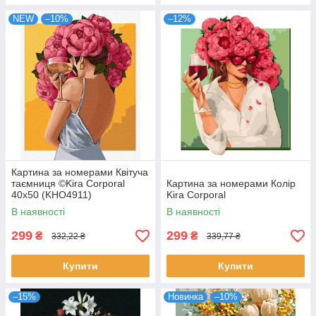
NEW
–10%
–12%
Картина за номерами Квітуча
таємниця ©Kira Corporal
Картина за номерами Колір
40х50 (KHO4911)
Kira Corporal
В наявності
В наявності
299
299
₴
₴
332,22 ₴
339,77 ₴
Купити
Купити
–15%
Новинка
–10%