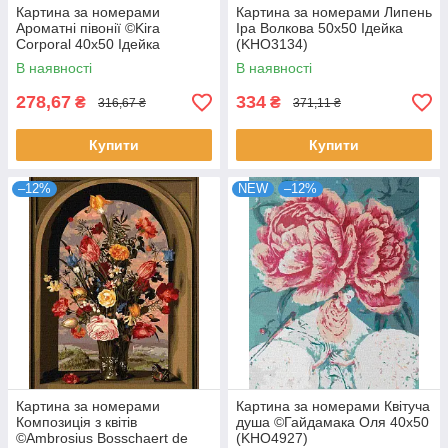
Картина за номерами
Картина за номерами Липень
Ароматні півонії ©Kira
Іра Волкова 50х50 Ідейка
Corporal 40х50 Ідейка
(KHO3134)
(KHO4991)
В наявності
В наявності
278,67
334
₴
₴
316,67 ₴
371,11 ₴
Купити
Купити
–12%
NEW
–12%
Картина за номерами
Картина за номерами Квітуча
Композиція з квітів
душа ©Гайдамака Оля 40х50
©Ambrosius Bosschaert de
(KHO4927)