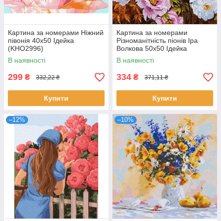
Картина за номерами Ніжний
Картина за номерами
півонія 40х50 Ідейка
Різноманітність піонів Іра
(KHO2996)
Волкова 50х50 Ідейка
(KHO3193)
В наявності
В наявності
299
334
₴
₴
332,22 ₴
371,11 ₴
Купити
Купити
–12%
–10%