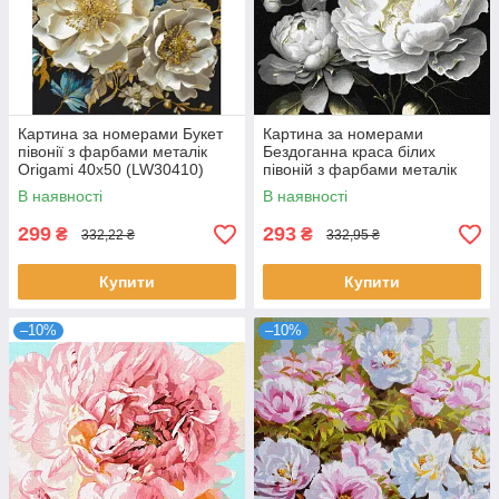
Картина за номерами Букет
Картина за номерами
півонії з фарбами металік
Бездоганна краса білих
Origami 40x50 (LW30410)
півоній з фарбами металік
art_selena_ua 40х40 Ідейка
В наявності
В наявності
(KHO3237)
299
293
₴
₴
332,22 ₴
332,95 ₴
Купити
Купити
–10%
–10%