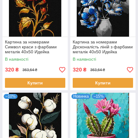
Картина за номерами
Картина за номерами
Символ краси з фарбами
Досконалість ліній з фарбами
металік 40x50 Идейка
металік 40x50 Идейка
(KHO3244)
(KHO3245)
В наявності
В наявності
320
320
₴
₴
363,64 ₴
363,64 ₴
Купити
Купити
–10%
Новинка
–15%