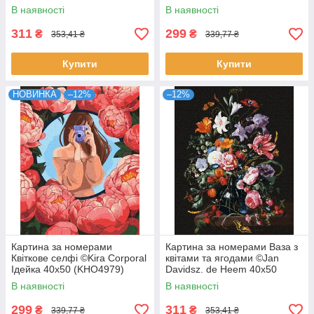
Oude 40х50 Ідейка
В наявності
В наявності
(KHO2075)
311
299
₴
₴
353,41 ₴
339,77 ₴
Купити
Купити
НОВИНКА
–12%
–12%
Картина за номерами
Картина за номерами Ваза з
Квіткове селфі ©Kira Corporal
квітами та ягодами ©Jan
Ідейка 40х50 (KHO4979)
Davidsz. de Heem 40х50
Идейка (KHO3208)
В наявності
В наявності
299
311
₴
₴
339,77 ₴
353,41 ₴