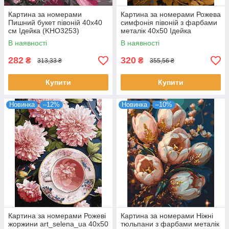
Картина за номерами
Картина за номерами Рожева
Пишний букет півоній 40x40
симфонія півоній з фарбами
см Ідейка (KHO3253)
металік 40x50 Ідейка
(KHO3257)
В наявності
В наявності
282
320
₴
₴
313,33 ₴
355,56 ₴
Купити
Купити
Новинка
–12%
Новинка
–10%
Картина за номерами Рожеві
Картина за номерами Ніжні
жоржини art_selena_ua 40x50
тюльпани з фарбами металік