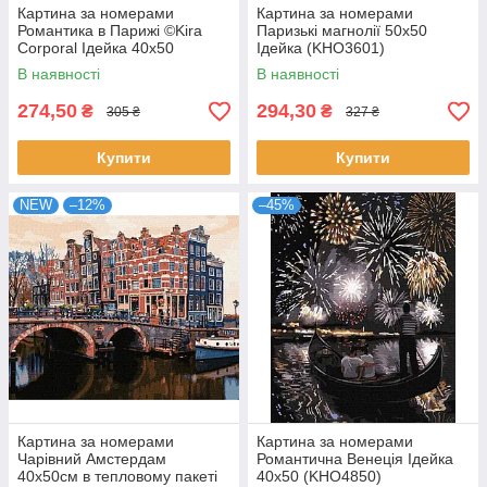
Картина за номерами
Картина за номерами
Романтика в Парижі ©Kira
Паризькі магнолії 50х50
Corporal Ідейка 40х50
Ідейка (KHO3601)
(KHO2607)
В наявності
В наявності
274,50
294,30
₴
₴
305 ₴
327 ₴
Купити
Купити
NEW
–12%
–45%
Картина за номерами
Картина за номерами
Чарівний Амстердам
Романтична Венеція Ідейка
40х50см в тепловому пакеті
40х50 (KHO4850)