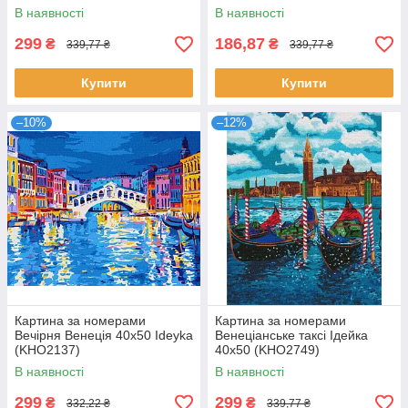
Ідейка Ukraine (KHO3615)
В наявності
В наявності
299
186,87
₴
₴
339,77 ₴
339,77 ₴
Купити
Купити
–10%
–12%
Картина за номерами
Картина за номерами
Вечірня Венеція 40x50 Ideyka
Венеціанське таксі Ідейка
(KHO2137)
40х50 (KHO2749)
В наявності
В наявності
299
299
₴
₴
332,22 ₴
339,77 ₴