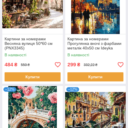
Картини за номерами
Картина за номерами
Весняна вулиця 50*60 см
Прогулянка вночі з фарбами
(PNX3345)
металік 40х50 см Ideyka
(KHO8480)
В наявності
В наявності
484
299
₴
₴
550 ₴
332,22 ₴
Купити
Купити
–12%
–12%