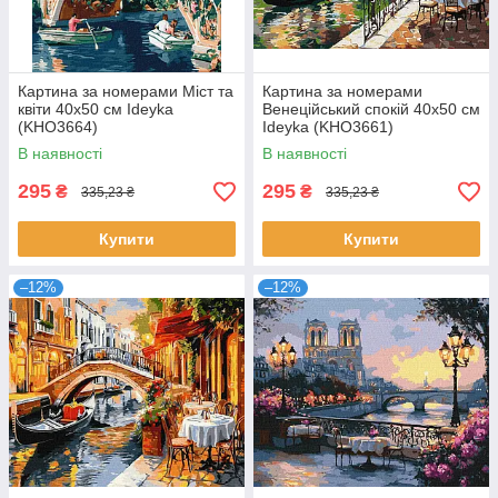
Картина за номерами Міст та
Картина за номерами
квіти 40х50 см Ideyka
Венеційський спокій 40х50 см
(KHO3664)
Ideyka (KHO3661)
В наявності
В наявності
295
295
₴
₴
335,23 ₴
335,23 ₴
Купити
Купити
–12%
–12%