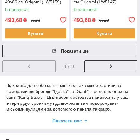
40х80 см Origami (LW5159)
см Origami (LW5147)
В наявності
В наявності
493,68
493,68
₴
₴
561 ₴
561 ₴
Купити
Купити
Показати ще
1
/ 16
Відкрийте для себе магію міських пейзажів із картини за
номерами від брендів "Ідейка" та "Santi", представлених на
сайті "Канц-Базар". Ці витвори мистецтва привносять у ваш
інтер'єр дух урбанізму і дозволяють вам подорожувати
міськими вулицями за допомогою пензля та фарб.
Кожен набір включає полотно з попереднім контуром, набір
Показати все
акрилових фарб та пензлів, а також докладну інструкцію.
Незалежно від вашого досвіду в живописі, з нашими
картинами за номерами ви зможете створити чудові міські