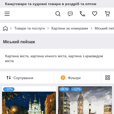
Канцтовари та художні товари в роздріб та оптом
Товари та послуги
Картини за номерами
Міський пе
Міський пейзаж
Картина міста, картина нічного міста, картина з краєвидом
міста
Сортування
0
Фільтри
–10%
NEW
–12%