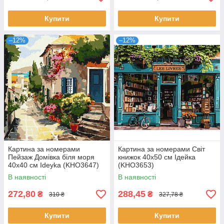
Купити
Купити
–12%
–12%
Картина за номерами
Картина за номерами Світ
Пейзаж Домівка біля моря
книжок 40х50 см Ідейка
40х40 см Ideyka (KHO3647)
(KHO3653)
В наявності
В наявності
272,80
288,45
₴
₴
310 ₴
327,78 ₴
Купити
Купити