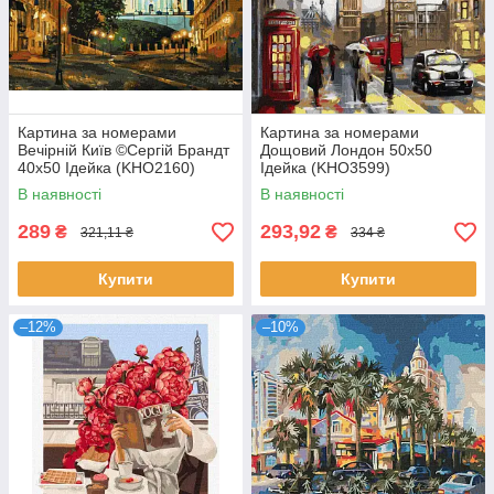
Картина за номерами
Картина за номерами
Вечірній Київ ©Сергій Брандт
Дощовий Лондон 50х50
40х50 Ідейка (KHO2160)
Ідейка (KHO3599)
В наявності
В наявності
289
293,92
₴
₴
321,11 ₴
334 ₴
Купити
Купити
–12%
–10%