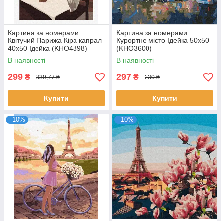
Картина за номерами
Картина за номерами
Квітучий Парижа Кіра капрал
Курортне місто Ідейка 50х50
40х50 Ідейка (KHO4898)
(KHO3600)
В наявності
В наявності
299
297
₴
₴
339,77 ₴
330 ₴
Купити
Купити
–10%
–10%