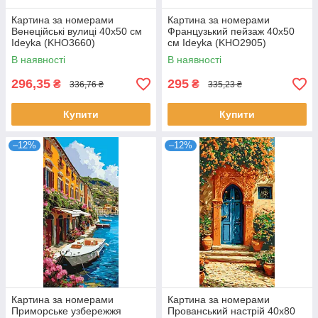
Картина за номерами
Картина за номерами
Венеційські вулиці 40х50 см
Французький пейзаж 40х50
Ideyka (KHO3660)
см Ideyka (KHO2905)
В наявності
В наявності
296,35
295
₴
₴
336,76 ₴
335,23 ₴
Купити
Купити
–12%
–12%
Картина за номерами
Картина за номерами
Приморське узбережжя
Прованський настрій 40х80