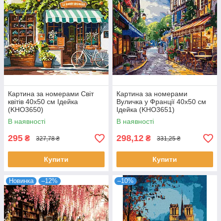
Картина за номерами Світ
Картина за номерами
квітів 40х50 см Ідейка
Вуличка у Франції 40х50 см
(KHO3650)
Ідейка (KHO3651)
В наявності
В наявності
295
298,12
₴
₴
327,78 ₴
331,25 ₴
Купити
Купити
Новинка
–12%
–10%