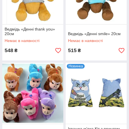
Ведмідь «Денні thank you»
20см
Ведмідь «Денні smile» 20см
Немає в наявності
Немає в наявності
548
515
₴
₴
Новинка
Іграшка м'яка Кіт з принтом