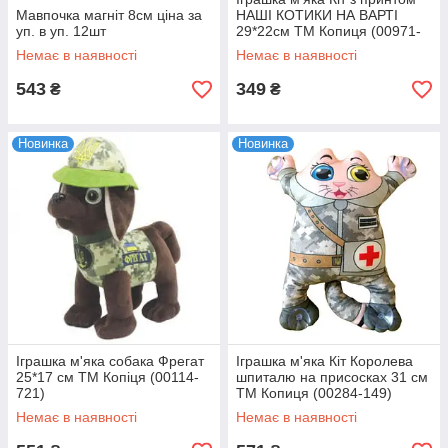
Мавпочка магніт 8см ціна за
НАШІ КОТИКИ НА ВАРТІ
уп. в уп. 12шт
29*22см ТМ Копиця (00971-
1)
Немає в наявності
Немає в наявності
543
349
₴
₴
Новинка
Новинка
Іграшка м'яка собака Фрегат
Іграшка м'яка Кіт Королева
25*17 см ТМ Копіця (00114-
шпиталю на присосках 31 см
721)
ТМ Копиця (00284-149)
Немає в наявності
Немає в наявності