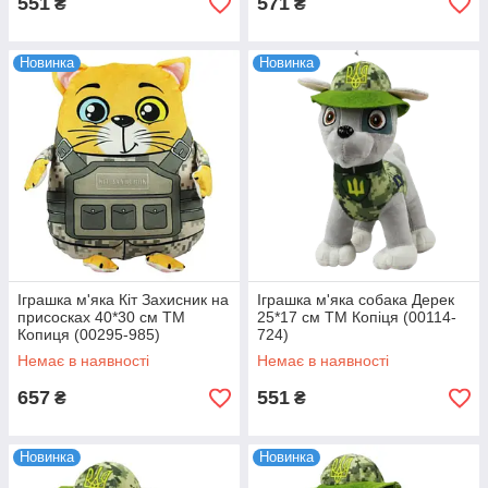
551
571
₴
₴
Новинка
Новинка
Іграшка м'яка Кіт Захисник на
Іграшка м'яка собака Дерек
присосках 40*30 см ТМ
25*17 см ТМ Копіця (00114-
Копиця (00295-985)
724)
Немає в наявності
Немає в наявності
657
551
₴
₴
Новинка
Новинка