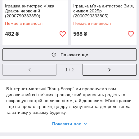
Іграшка антистрес м'яка
Іграшка м'яка антистрес Змія,
Дракон червоний
символ 2025р
(2000790333850)
(2000790333805)
Немає в наявності
Немає в наявності
482
568
₴
₴
Показати ще
1
/ 2
В інтернет-магазині "Канц-Базар" ми пропонуємо вам
дивовижний світ м'яких іграшок, який приносить радість та
покращує настрій не лише дітям, а й дорослим. М'які іграшки
- це не просто іграшки, це друзі, супутники та джерело тепла
та затишку у вашому будинку.
Наш асортимент м'яких іграшок різноманітний та
Показати все
різнобарвний. Ви знайдете тут м'які плюшеві тварини,
персонажів із популярних мультфільмів, казкових героїв та
багато іншого. Незалежно від ваших уподобань, у нас є м'яка