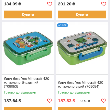
184,09
201,20
₴
₴
Купити
Купити
–14%
Ланч-бокс Yes Minecraft 420
мл зелено-блакитний
Ланч-бокс Yes Minecraft 420
(708053)
мл зелено-сірий (708054)
Готово до відправки
Готово до відправки
187,64
157,83
₴
₴
183,52 ₴