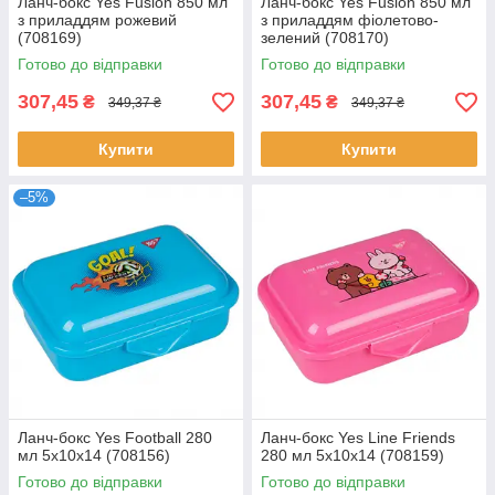
Ланч-бокс Yes Fusion 850 мл
Ланч-бокс Yes Fusion 850 мл
з приладдям рожевий
з приладдям фіолетово-
(708169)
зелений (708170)
Готово до відправки
Готово до відправки
307,45
307,45
₴
₴
349,37 ₴
349,37 ₴
Купити
Купити
–5%
Ланч-бокс Yes Football 280
Ланч-бокс Yes Line Friends
мл 5х10х14 (708156)
280 мл 5х10х14 (708159)
Готово до відправки
Готово до відправки