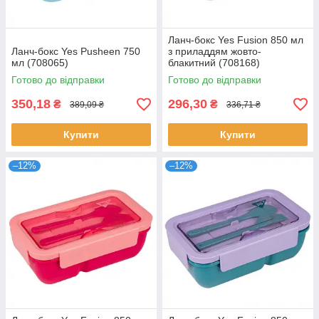
Ланч-бокс Yes Fusion 850 мл
Ланч-бокс Yes Pusheen 750
з приладдям жовто-
мл (708065)
блакитний (708168)
Готово до відправки
Готово до відправки
350,18
296,30
₴
₴
389,09 ₴
336,71 ₴
Купити
Купити
–12%
–12%