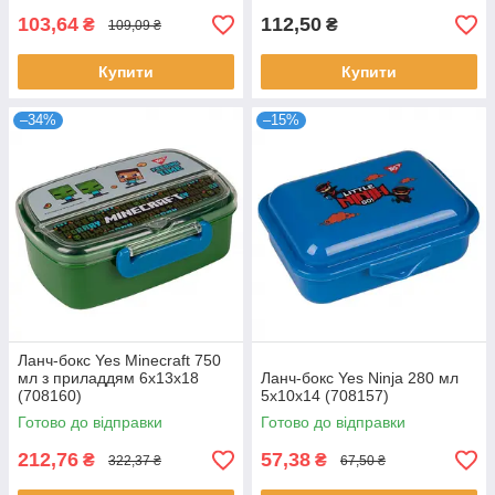
103,64
112,50
₴
₴
109,09 ₴
Купити
Купити
–34%
–15%
Ланч-бокс Yes Minecraft 750
мл з приладдям 6х13х18
Ланч-бокс Yes Ninja 280 мл
(708160)
5х10х14 (708157)
Готово до відправки
Готово до відправки
212,76
57,38
₴
₴
322,37 ₴
67,50 ₴