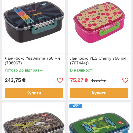
Ланч-бокс Yes Anime 750 мл
Ланчбокс YES Cherry 750 мл
(708067)
(707444))
Готово до відправки
В наявності
243,75
75,27
₴
₴
150,54 ₴
Купити
Купити
–45%