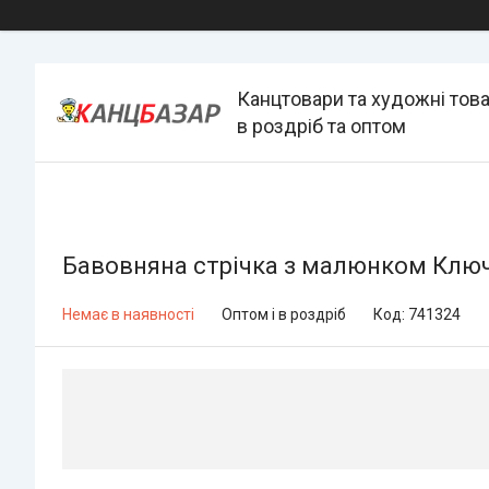
Канцтовари та художні тов
в роздріб та оптом
Бавовняна стрічка з малюнком Ключі
Немає в наявності
Оптом і в роздріб
Код:
741324