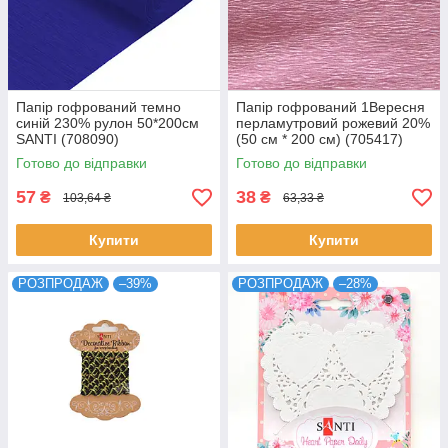
Папір гофрований темно
Папір гофрований 1Вересня
синій 230% рулон 50*200см
перламутровий рожевий 20%
SANTI (708090)
(50 см * 200 см) (705417)
Готово до відправки
Готово до відправки
57
38
₴
₴
103,64 ₴
63,33 ₴
Купити
Купити
РОЗПРОДАЖ
–39%
РОЗПРОДАЖ
–28%