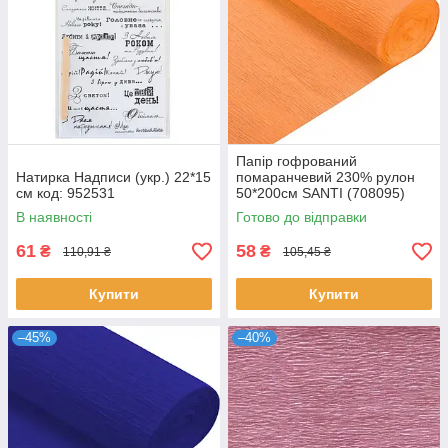
Папір гофрований
Натирка Надписи (укр.) 22*15
помаранчевий 230% рулон
см код: 952531
50*200см SANTI (708095)
В наявності
Готово до відправки
61
58
₴
₴
110,91 ₴
105,45 ₴
Купити
Купити
–45%
–40%