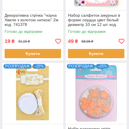
Декоративна стрічка "чорна
Набор салфеток ажурных в
Хвиля з золотою ниткою" 2м
форме сердца цвет белый
код: 741378
диаметр 10 см 12 шт. код:
741686
Готово до відправки
Готово до відправки
19
49
₴
₴
31,15 ₴
68,06 ₴
Купити
Купити
РОЗПРОДАЖ
–25%
РОЗПРОДАЖ
–25%
Набір паперових квітів