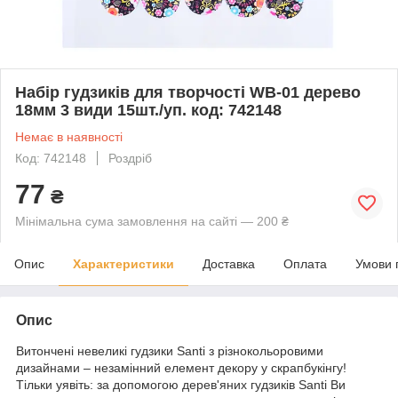
Набір гудзиків для творчості WB-01 дерево
18мм 3 види 15шт./уп. код: 742148
Немає в наявності
Код: 742148
Роздріб
77
₴
Мінімальна сума замовлення на сайті — 200 ₴
Опис
Характеристики
Доставка
Оплата
Умови 
Опис
Витончені невеликі гудзики Santi з різнокольоровими
дизайнами – незамінний елемент декору у скрапбукінгу!
Тільки уявіть: за допомогою дерев'яних гудзиків Santi Ви