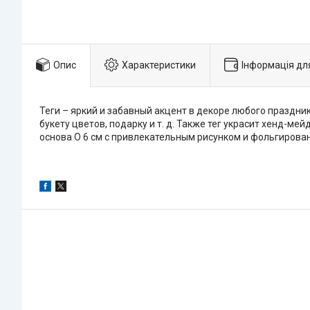
Опис
Характеристики
Інформація дл
Теги – яркий и забавный акцент в декоре любого праздни
букету цветов, подарку и т. д. Также тег украсит хенд-ме
основа O 6 см с привлекательным рисунком и фольгирован