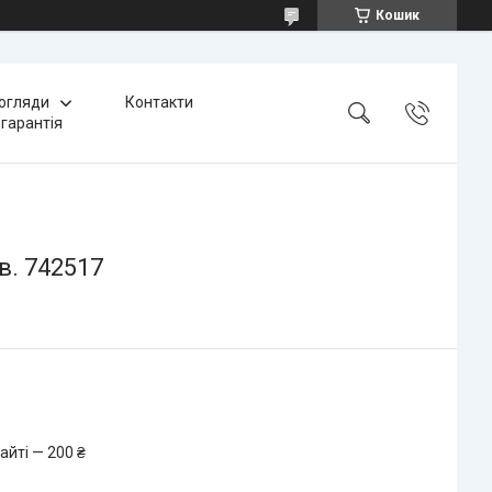
Кошик
 огляди
Контакти
 гарантія
в. 742517
айті — 200 ₴