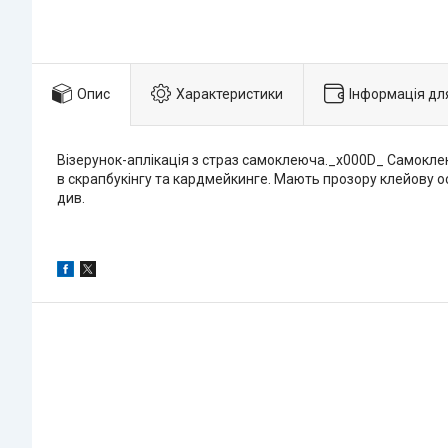
Опис
Характеристики
Інформація дл
Візерунок-аплікація з страз самоклеюча._x000D_ Самоклеюч
в скрапбукінгу та кардмейкинге. Мають прозору клейову осн
див.