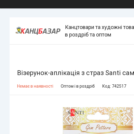
Канцтовари та художні тов
в роздріб та оптом
Візерунок-аплікація з страз Santi са
Немає в наявності
Оптом і в роздріб
Код:
742517