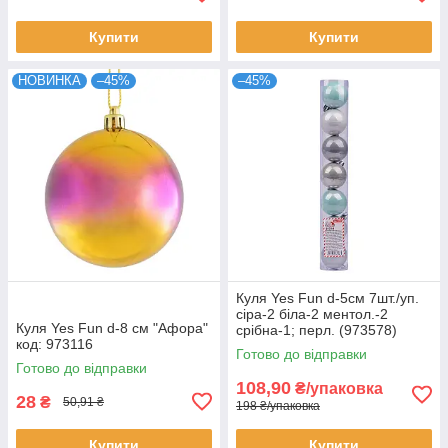
Купити
Купити
НОВИНКА
–45%
–45%
Куля Yes Fun d-5см 7шт./уп.
сіра-2 біла-2 ментол.-2
Куля Yes Fun d-8 см "Афора"
срібна-1; перл. (973578)
код: 973116
Готово до відправки
Готово до відправки
108,90
₴/упаковка
28
₴
50,91 ₴
198 ₴/упаковка
Купити
Купити