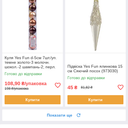
Куля Yes Fun d-5см 7шт./уп.
темне золото-3 молочн.
Підвіска Yes Fun ялинкова 15
шокол.-2 шампань-2; перл.
см Сяючий посох (973030)
(973577)
Готово до відправки
Готово до відправки
108,90
₴/упаковка
45
₴
81,82 ₴
198 ₴/упаковка
Купити
Купити
Показати ще