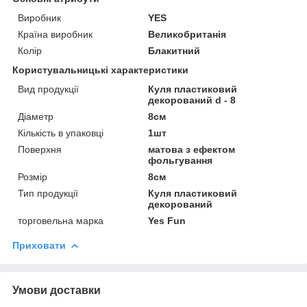
Виробник
YES
Країна виробник
Великобританія
Колір
Блакитний
Користувальницькі характеристики
Вид продукції
Куля пластиковий
декорований d - 8
Діаметр
8см
Кількість в упаковці
1шт
Поверхня
матова з ефектом
фольгування
Розмір
8см
Тип продукції
Куля пластиковий
декорований
торговельна марка
Yes Fun
Приховати
Умови доставки