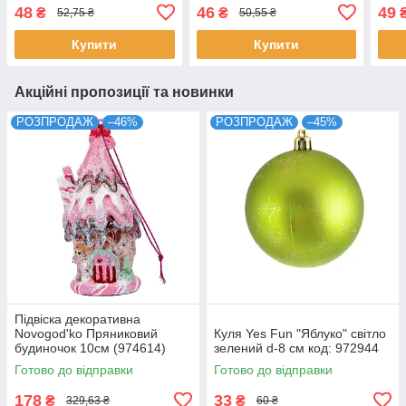
см к
48
46
49
₴
₴
52,75 ₴
50,55 ₴
Купити
Купити
Акційні пропозиції та новинки
РОЗПРОДАЖ
–46%
РОЗПРОДАЖ
–45%
Підвіска декоративна
Novogod'ko Пряниковий
Куля Yes Fun "Яблуко" світло
будиночок 10см (974614)
зелений d-8 см код: 972944
Готово до відправки
Готово до відправки
178
33
₴
₴
329,63 ₴
60 ₴