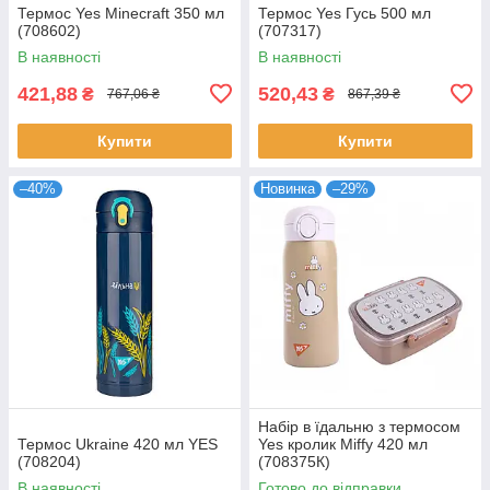
Термос Yes Minecraft 350 мл
Термос Yes Гусь 500 мл
(708602)
(707317)
В наявності
В наявності
421,88
520,43
₴
₴
767,06 ₴
867,39 ₴
Купити
Купити
–40%
Новинка
–29%
Набір в їдальню з термосом
Термос Ukraine 420 мл YES
Yes кролик Miffy 420 мл
(708204)
(708375К)
В наявності
Готово до відправки