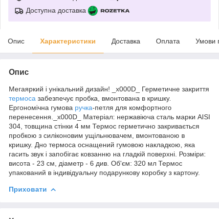
Доступна доставка
Опис
Характеристики
Доставка
Оплата
Умови 
Опис
Мегаяркий і унікальний дизайн! _x000D_ Герметичне закриття
термоса
забезпечує пробка, вмонтована в кришку.
Ергономічна гумова
ручка
-петля для комфортного
перенесення._x000D_ Матеріал: нержавіюча сталь марки AISI
304, товщина стінки 4 мм Термос герметично закривається
пробкою з силіконовим ущільнювачем, вмонтованою в
кришку. Дно термоса оснащений гумовою накладкою, яка
гасить звук і запобігає ковзанню на гладкій поверхні. Розміри:
висота - 23 см, діаметр - 6 див. Об'єм: 320 мл Термос
упакований в індивідуальну подарункову коробку з картону.
Приховати