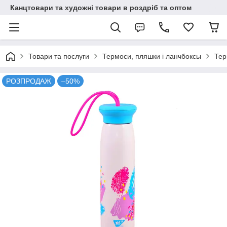
Канцтовари та художні товари в роздріб та оптом
Товари та послуги
Термоси, пляшки і ланчбоксы
Те
РОЗПРОДАЖ
–50%