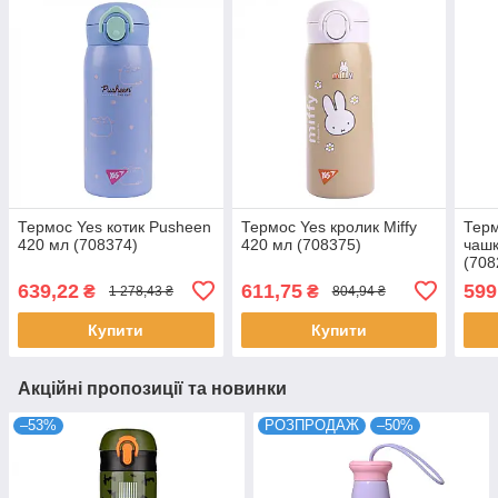
Термос Yes котик Pusheen
Термос Yes кролик Miffy
Терм
420 мл (708374)
420 мл (708375)
чашк
(708
639,22
611,75
599
₴
₴
1 278,43 ₴
804,94 ₴
Купити
Купити
Акційні пропозиції та новинки
–53%
РОЗПРОДАЖ
–50%