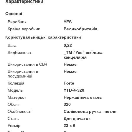
Характеристики
Основні
Виробник
YES
Країна виробник
Великобританія
Користувальницькі характеристики
Вага
0,22
ВидБизнеса
_ТМ "Yes" шкільна
канцелярія
Використання в СВЧ
Немає
Використання в
Немає
посудомийці
Колекція
Forte
Мoдель
YTD-4-320
Матеріал
Нержавіюча сталь
Обсяг
320
Особливості
Силіконова ручка - петля
Стать
Для дівчаток
Розмір
23 х 6