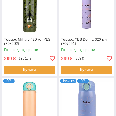
Термос Military 420 мл YES
Термос YES Donna 320 мл
(708202)
(707291)
Готово до відправки
Готово до відправки
299
299
₴
₴
636,17 ₴
598 ₴
Купити
Купити
–50%
Новинка
–50%