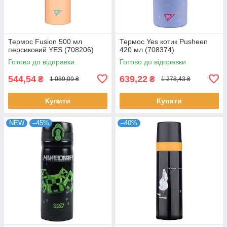
Термос Fusion 500 мл
Термос Yes котик Pusheen
персиковий YES (708206)
420 мл (708374)
Готово до відправки
Готово до відправки
544,54
639,22
₴
₴
1 089,09 ₴
1 278,43 ₴
Купити
Купити
NEW
–45%
–40%