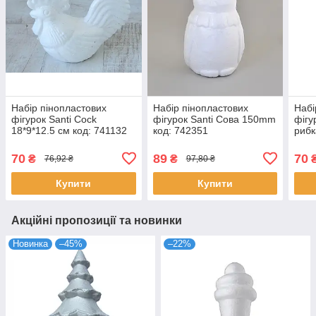
Набір пінопластових
Набір пінопластових
Набі
фігурок Santi Cock
фігурок Santi Сова 150mm
фігу
18*9*12.5 см код: 741132
код: 742351
рибк
70
89
70
₴
₴
76,92 ₴
97,80 ₴
Купити
Купити
Акційні пропозиції та новинки
Новинка
–45%
–22%