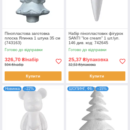
Пінопластова заготовка
Набір пінопластових фігурок
плоска Ялинка 1 штука 35 см
SANTI "Ice cream" 1 шт./уп.
(743163)
146 див. код: 742645
Готово до відправки
Готово до відправки
326,70
25,37
₴/набір
₴/упаковка
594 ₴/набір
32,53 ₴/упаковка
Купити
Купити
Новинка
–22%
ШОПИНГ, ФБ
–15%