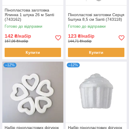
Пінопластова заготовка
Ялинка 1 штука 26 м Santi
Пінопластові заготовки Серця
(743162)
5штука 8,5 см Santi (743118)
Готово до відправки
Готово до відправки
142
123
₴/набір
₴/набір
167,06 ₴/набір
144,71 ₴/набір
Купити
Купити
–12%
–12%
Набір пінопластових фігурок
Набір пінопластових фігурок