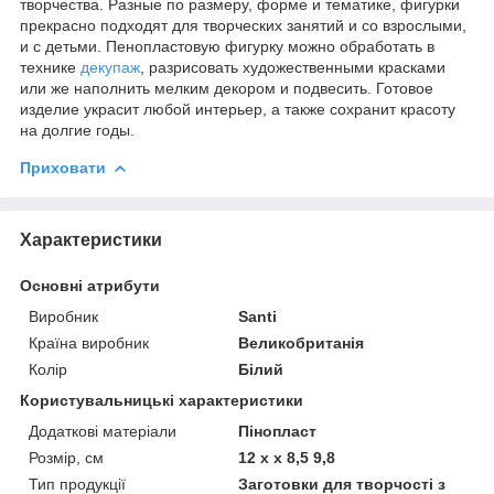
творчества. Разные по размеру, форме и тематике, фигурки
прекрасно подходят для творческих занятий и со взрослыми,
и с детьми. Пенопластовую фигурку можно обработать в
технике
декупаж
, разрисовать художественными красками
или же наполнить мелким декором и подвесить. Готовое
изделие украсит любой интерьер, а также сохранит красоту
на долгие годы.
Приховати
Характеристики
Основні атрибути
Виробник
Santi
Країна виробник
Великобританія
Колір
Білий
Користувальницькі характеристики
Додаткові матеріали
Пінопласт
Розмір, см
12 х х 8,5 9,8
Тип продукції
Заготовки для творчості з