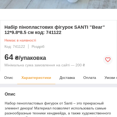
Набір пінопластових фігурок SANTI "Веаг"
12*9.8*8.5 см код: 741122
Немає в наявності
Код: 741122
Роздріб
64
₴/упаковка
Мінімальна сума замовлення на сайті — 200 ₴
Опис
Характеристики
Доставка
Оплата
Умови 
Опис
Набор пенопластовых фигурок от Santi – это прекрасный
элемент декора! Материал позволяет использовать самые
разнообразные техники хендмейда, а также художественного