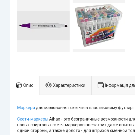
Опис
Характеристики
Інформація дл
Маркери
для малювання і скетчів в пластиковому футлярі .
Скетч-маркеры
Aihao - это безграничные возможности дл
новых спиртовых скетч-маркеров впечатлит даже опытных 
одной стороны, а также долото - для штрихов сменной то