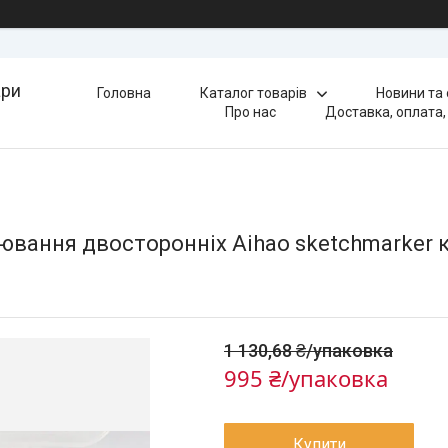
ари
Головна
Каталог товарів
Новини та
Про нас
Доставка, оплата,
лювання двосторонніх Aihao sketchmarker 
1 130,68 ₴/упаковка
995 ₴/упаковка
Купити