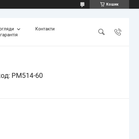
Кошик
 огляди
Контакти
 гарантія
код: PM514-60