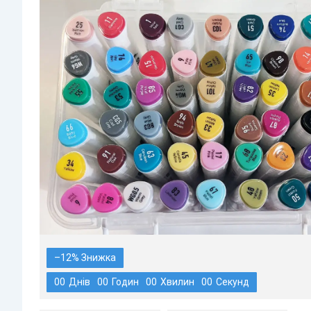
–12%
0
0
Днів
0
0
Годин
0
0
Хвилин
0
0
Секунд