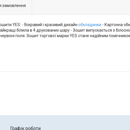
я замовлення
ошити YES: - Яскравий і красивий дизайн
обкладинки
- Картонна обк
йкращі білила в 4 друкованих шару - Зошит випускається з білосн
ія, червоні поля. Зошит торгової марки YES стане надійним помічни
Графік роботи