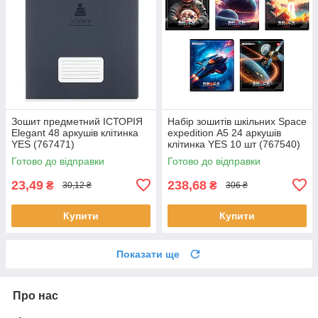
Зошит предметний ІСТОРІЯ
Набір зошитів шкільних Space
Elegant 48 аркушів клітинка
expedition А5 24 аркушів
YES (767471)
клітинка YES 10 шт (767540)
Готово до відправки
Готово до відправки
23,49
238,68
₴
₴
30,12 ₴
306 ₴
Купити
Купити
Показати ще
Про нас