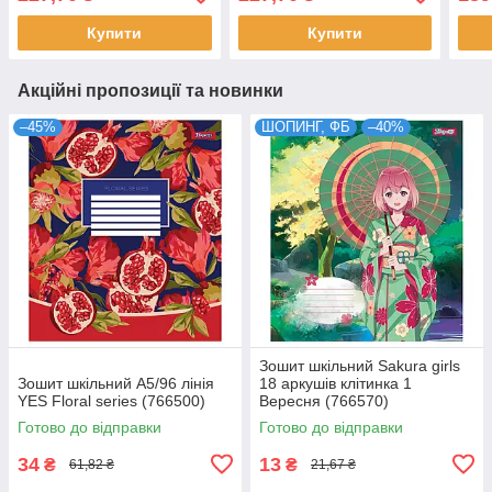
Купити
Купити
Акційні пропозиції та новинки
–45%
ШОПИНГ, ФБ
–40%
Зошит шкільний Sakura girls
Зошит шкільний А5/96 лінія
18 аркушів клітинка 1
YES Floral series (766500)
Вересня (766570)
Готово до відправки
Готово до відправки
34
13
₴
₴
61,82 ₴
21,67 ₴