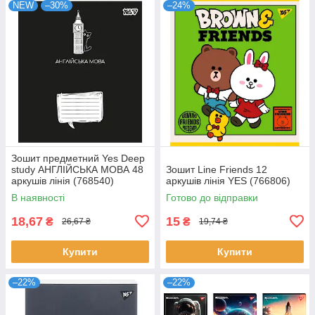
NEW
–30%
–24%
Зошит предметний Yes Deep
study АНГЛІЙСЬКА МОВА 48
Зошит Line Friends 12
аркушів лінія (768540)
аркушів лінія YES (766806)
В наявності
Готово до відправки
18,67
15
₴
₴
26,67 ₴
19,74 ₴
Купити
Купити
–22%
–22%