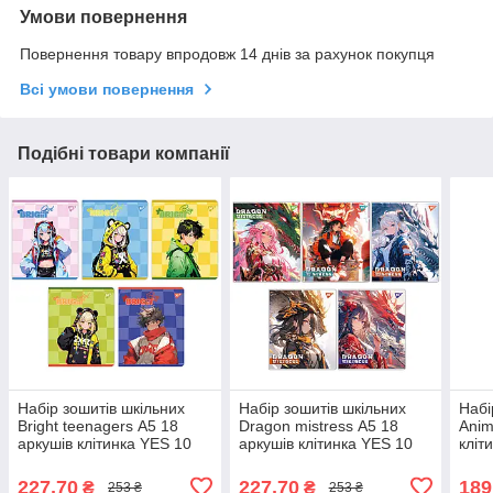
Умови повернення
Повернення товару впродовж 14 днів за рахунок покупця
Всі умови повернення
Подібні товари компанії
Набір зошитів шкільних
Набір зошитів шкільних
Набі
Bright teenagers А5 18
Dragon mistress А5 18
Anim
аркушів клітинка YES 10
аркушів клітинка YES 10
кліт
шт (767515)
шт (767516)
(767
227,70
227,70
189
₴
₴
253 ₴
253 ₴