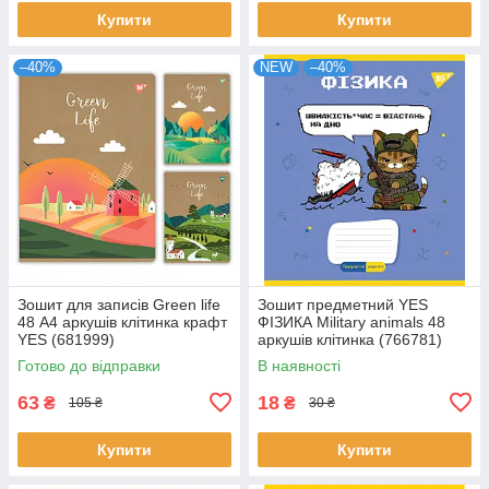
Купити
Купити
–40%
NEW
–40%
Зошит для записів Green life
Зошит предметний YES
48 А4 аркушів клітинка крафт
ФІЗИКА Military animals 48
YES (681999)
аркушів клітинка (766781)
Готово до відправки
В наявності
63
18
₴
₴
105 ₴
30 ₴
Купити
Купити