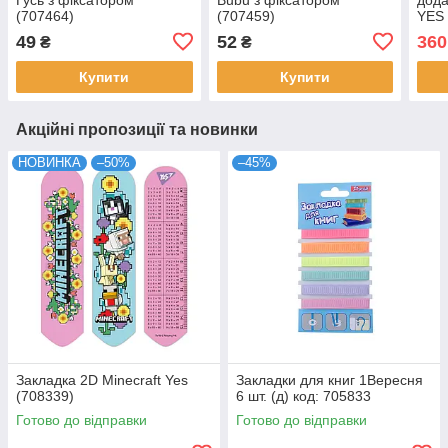
(707464)
(707459)
YES 
(470
49
52
360
₴
₴
Купити
Купити
Акційні пропозиції та новинки
НОВИНКА
–50%
–45%
Закладка 2D Minecraft Yes
Закладки для книг 1Вересня
(708339)
6 шт. (д) код: 705833
Готово до відправки
Готово до відправки