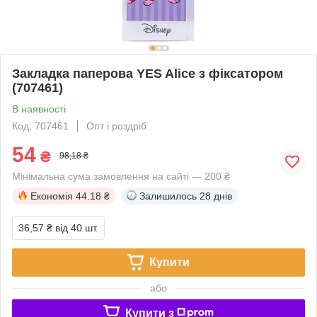
Закладка паперова YES Alice з фіксатором
(707461)
В наявності
Код: 707461
Опт і роздріб
54
₴
98,18 ₴
Мінімальна сума замовлення на сайті — 200 ₴
Економія
44.18 ₴
Залишилось
28 днів
36,57 ₴
від 40 шт.
Купити
або
Купити з