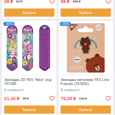
26
99
₴
₴
52 ₴
180 ₴
Купити
Купити
–45%
–45%
Закладка 2D YES "Alice" код:
Закладка металева YES Line
707385
Friends (707832)
В наявності
В наявності
21,45
79,20
₴
₴
39 ₴
144 ₴
Купити
Купити