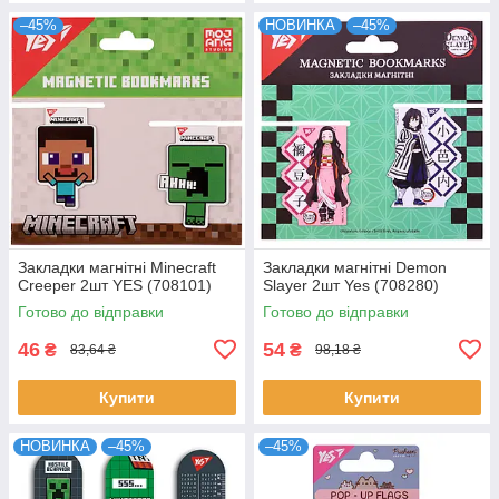
–45%
НОВИНКА
–45%
Закладки магнітні Minecraft
Закладки магнітні Demon
Creeper 2шт YES (708101)
Slayer 2шт Yes (708280)
Готово до відправки
Готово до відправки
46
54
₴
₴
83,64 ₴
98,18 ₴
Купити
Купити
НОВИНКА
–45%
–45%