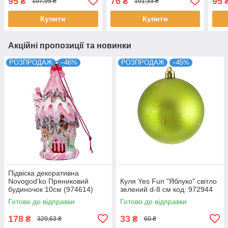
95
76
95
₴
₴
107,95 ₴
101,33 ₴
Купити
Купити
Акційні пропозиції та новинки
РОЗПРОДАЖ
–46%
РОЗПРОДАЖ
–45%
Підвіска декоративна
Novogod'ko Пряниковий
Куля Yes Fun "Яблуко" світло
будиночок 10см (974614)
зелений d-8 см код: 972944
Готово до відправки
Готово до відправки
178
33
₴
₴
329,63 ₴
60 ₴