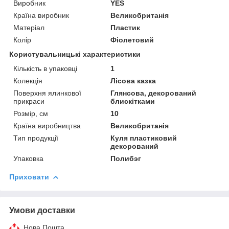
Виробник
YES
Країна виробник
Великобританія
Матеріал
Пластик
Колір
Фіолетовий
Користувальницькі характеристики
Кількість в упаковці
1
Колекція
Лісова казка
Поверхня ялинкової
Глянсова, декорований
прикраси
блискітками
Розмір, см
10
Країна виробництва
Великобританія
Тип продукції
Куля пластиковий
декорований
Упаковка
Полибэг
Приховати
Умови доставки
Нова Пошта