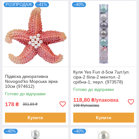
РОЗПРОДАЖ
–41%
–40%
Куля Yes Fun d-5см 7шт./уп.
Підвіска декоративна
сіра-2 біла-2 ментол.-2
Novogod'ko Морська зірка
срібна-1; перл. (973578)
10см (974612)
Готово до відправки
Готово до відправки
118,80
₴/упаковка
178
₴
301,69 ₴
198 ₴/упаковка
Купити
Купити
–40%
–40%