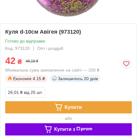
Куля d-10см Авігея (973120)
Готово до відправки
Код: 973120
Опт і роздріб
42
₴
46,15 ₴
Мінімальна сума замовлення на сайті — 200 ₴
Економія
4.15 ₴
Залишилось
20 днів
26,01 ₴
від 25 шт.
Купити
або
Купити з