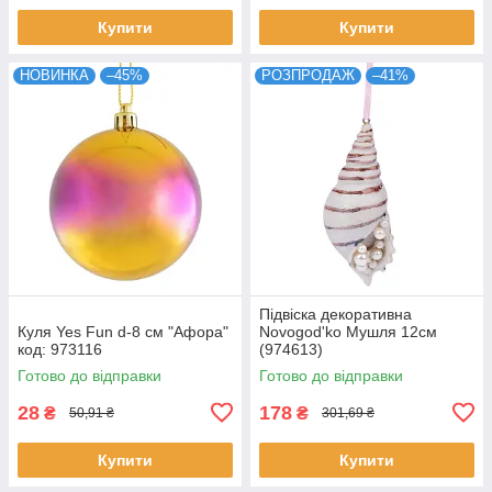
Купити
Купити
НОВИНКА
–45%
РОЗПРОДАЖ
–41%
Підвіска декоративна
Куля Yes Fun d-8 см "Афора"
Novogod'ko Мушля 12см
код: 973116
(974613)
Готово до відправки
Готово до відправки
28
178
₴
₴
50,91 ₴
301,69 ₴
Купити
Купити