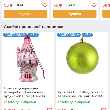
55
55
58
₴
₴
60,44 ₴
60,44 ₴
Купити
Купити
Акційні пропозиції та новинки
РОЗПРОДАЖ
–46%
РОЗПРОДАЖ
–45%
Підвіска декоративна
Novogod'ko Пряниковий
Куля Yes Fun "Яблуко" світло
будиночок 10см (974614)
зелений d-8 см код: 972944
Готово до відправки
Готово до відправки