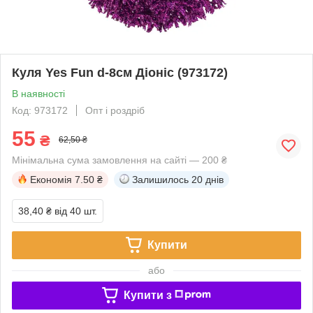
Куля Yes Fun d-8см Діоніс (973172)
В наявності
Код: 973172
Опт і роздріб
55
₴
62,50 ₴
Мінімальна сума замовлення на сайті — 200 ₴
Економія
7.50 ₴
Залишилось
20 днів
38,40 ₴
від 40 шт.
Купити
або
Купити з