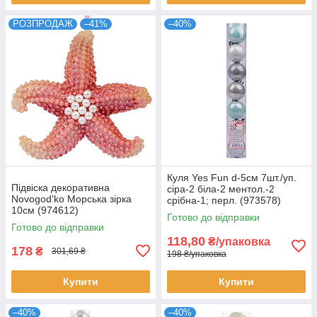
РОЗПРОДАЖ
–41%
–40%
Куля Yes Fun d-5см 7шт./уп.
Підвіска декоративна
сіра-2 біла-2 ментол.-2
Novogod'ko Морська зірка
срібна-1; перл. (973578)
10см (974612)
Готово до відправки
Готово до відправки
118,80
₴/упаковка
178
₴
301,69 ₴
198 ₴/упаковка
Купити
Купити
–40%
–40%