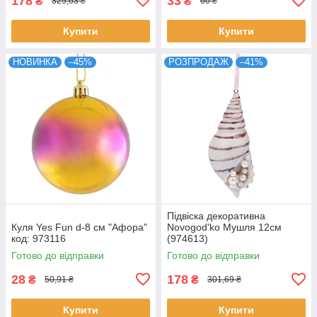
178
33
₴
₴
329,63 ₴
60 ₴
Купити
Купити
НОВИНКА
–45%
РОЗПРОДАЖ
–41%
Підвіска декоративна
Куля Yes Fun d-8 см "Афора"
Novogod'ko Мушля 12см
код: 973116
(974613)
Готово до відправки
Готово до відправки
28
178
₴
₴
50,91 ₴
301,69 ₴
Купити
Купити