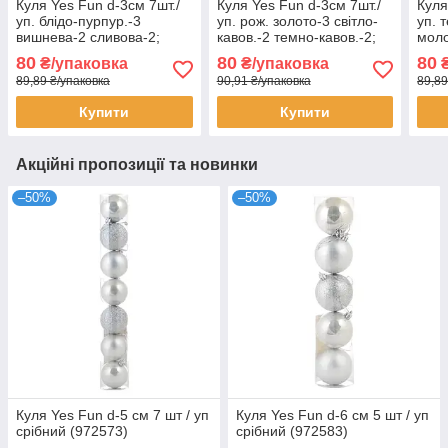
Куля Yes Fun d-3см 7шт./
Куля Yes Fun d-3см 7шт./
Куля
уп. блідо-пурпур.-3
уп. рож. золото-3 світло-
уп. 
вишнева-2 сливова-2;
кавов.-2 темно-кавов.-2;
моло
перл. (973562)
перл. (973561)
шамп
80
80
80
₴/упаковка
₴/упаковка
₴
(973
89,89 ₴/упаковка
90,91 ₴/упаковка
89,89
Купити
Купити
Акційні пропозиції та новинки
–50%
–50%
Куля Yes Fun d-5 cм 7 шт / уп
Куля Yes Fun d-6 cм 5 шт / уп
срібний (972573)
срібний (972583)