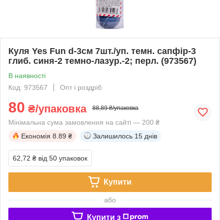
Куля Yes Fun d-3см 7шт./уп. темн. сапфір-3
глиб. синя-2 темно-лазур.-2; перл. (973567)
В наявності
Код: 973567
Опт і роздріб
80
₴/упаковка
88,89 ₴/упаковка
Мінімальна сума замовлення на сайті — 200 ₴
Економія
8.89 ₴
Залишилось
15 днів
62,72 ₴
від 50 упаковок
Купити
або
Купити з