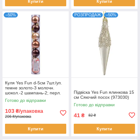
Купити
Купити
–50%
РОЗПРОДАЖ
–50%
Куля Yes Fun d-5см 7шт./уп.
темне золото-3 молочн.
Підвіска Yes Fun ялинкова 15
шокол.-2 шампань-2; перл.
см Сяючий посох (973030)
(973577)
Готово до відправки
Готово до відправки
103
₴/упаковка
41
₴
82 ₴
206 ₴/упаковка
Купити
Купити