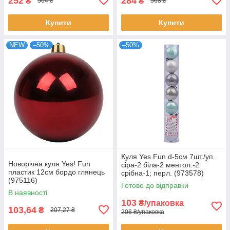
252
284
₴
₴
504 ₴
568 ₴
Купити
Купити
NEW
–50%
–50%
Куля Yes Fun d-5см 7шт./уп.
Новорічна куля Yes! Fun
сіра-2 біла-2 ментол.-2
пластик 12cм бордо глянець
срібна-1; перл. (973578)
(975116)
Готово до відправки
В наявності
103
₴/упаковка
103,64
₴
207,27 ₴
206 ₴/упаковка