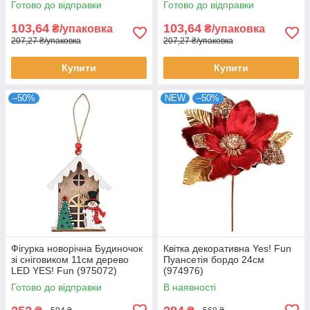
Готово до відправки
Готово до відправки
103,64
103,64
₴/упаковка
₴/упаковка
207,27 ₴/упаковка
207,27 ₴/упаковка
Купити
Купити
–50%
NEW
–50%
Фігурка новорічна Будиночок
Квітка декоративна Yes! Fun
зі сніговиком 11см дерево
Пуансетія бордо 24см
LED YES! Fun (975072)
(974976)
Готово до відправки
В наявності