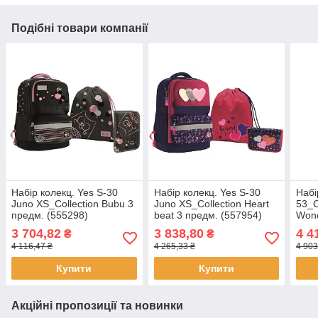
Подібні товари компанії
Набір колекц. Yes S-30
Набір колекц. Yes S-30
Набі
Juno XS_Collection Bubu 3
Juno XS_Collection Heart
53_Co
предм. (555298)
beat 3 предм. (557954)
Wond
(558
3 704,82
3 838,80
4 4
₴
₴
4 116,47 ₴
4 265,33 ₴
4 903
Купити
Купити
Акційні пропозиції та новинки