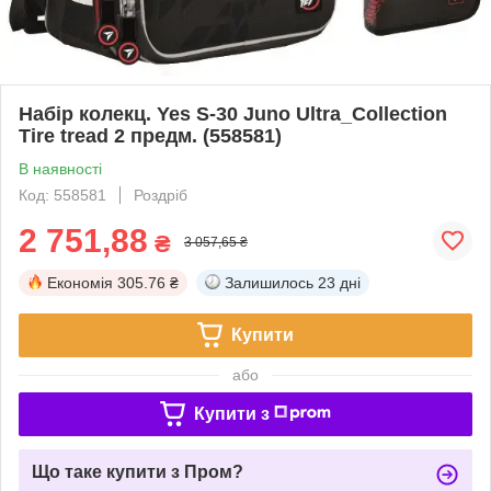
Набір колекц. Yes S-30 Juno Ultra_Collection
Tire tread 2 предм. (558581)
В наявності
Код: 558581
Роздріб
2 751,88
₴
3 057,65 ₴
Економія
305.76 ₴
Залишилось
23 дні
Купити
або
Купити з
Що таке купити з Пром?