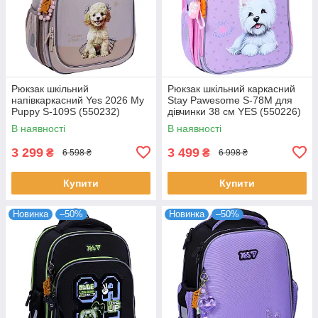
Рюкзак шкільний
Рюкзак шкільний каркасний
напівкаркасний Yes 2026 My
Stay Pawesome S-78M для
Puppy S-109S (550232)
дівчинки 38 см YES (550226)
В наявності
В наявності
3 299
3 499
₴
₴
6 598 ₴
6 998 ₴
Купити
Купити
Новинка
–50%
Новинка
–50%