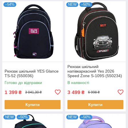
–54%
NEW
–50%
Рюкзак шкільний
Рюкзак шкільний YES Glance
напівкаркасний Yes 2026
TS-52 (550036)
Speed Zone S-109S (550234)
Готово до відправки
В наявності
1 399
3 499
₴
₴
3 041,30 ₴
6 998 ₴
Купити
Купити
NEW
–50%
NEW
–50%