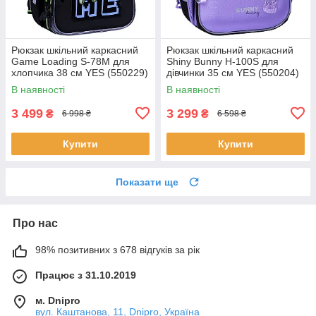
Рюкзак шкільний каркасний
Рюкзак шкільний каркасний
Game Loading S-78M для
Shiny Bunny H-100S для
хлопчика 38 см YES (550229)
дівчинки 35 см YES (550204)
В наявності
В наявності
3 499
3 299
₴
₴
6 998 ₴
6 598 ₴
Купити
Купити
Показати ще
Про нас
98% позитивних з 678 відгуків за рік
Працює з 31.10.2019
м. Dnipro
вул. Каштанова, 11, Dnipro, Україна