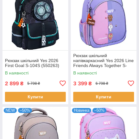
Рюкзак шкільний
Рюкзак шкільний Yes 2026
напівкаркасний Yes 2026 Line
First Goal S-104S (550263)
Friends Always Together S-
109S (550231)
В наявності
В наявності
2 899
3 399
₴
₴
5 798 ₴
6 798 ₴
Купити
Купити
NEW
–50%
Новинка
–50%