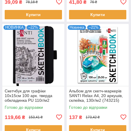
39,09
41,80
₴
₴
78,18 ₴
76 ₴
Купити
Купити
НОВИНКА
–22%
Новинка
–21%
Скетчбук для графіки
Альбом для скетч-маркерів
10х15см 100 арк. тверда
SANTI Relax А4, 20 аркушів,
обкладинка PU 110г/м2
склейка, 130г/м2 (743215)
чорний Santi (743179)
Готово до відправки
Готово до відправки
119,66
137
₴
₴
153,41 ₴
173,42 ₴
Купити
Купити