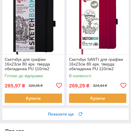
Скетчбук для графіки
Скетчбук SANTI для графіки
16х23см 80 арк. тверда
16х23см 80 арк. тверда
обкладинка PU 110г/м2
обкладинка PU 110г/м2
чорний Santi (743185)
сливовий (743367)
Готово до відправки
В наявності
265,97
269,29
₴
₴
320,45 ₴
324,44 ₴
Купити
Купити
Показати ще