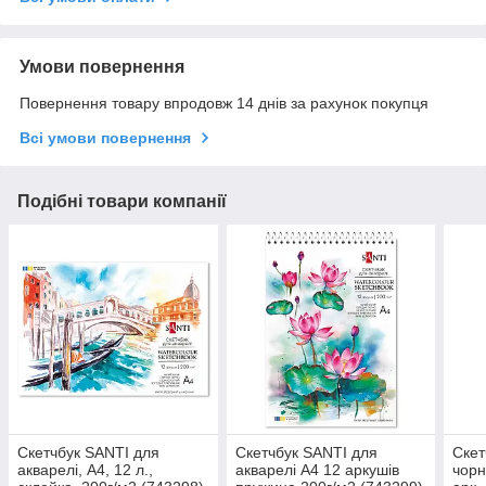
Умови повернення
Повернення товару впродовж 14 днів за рахунок покупця
Всі умови повернення
Подібні товари компанії
Скетчбук SANTI для
Скетчбук SANTI для
Скет
акварелі, А4, 12 л.,
акварелі А4 12 аркушів
чорн