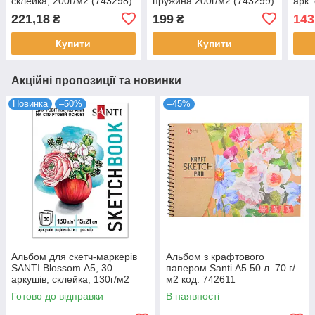
склейка, 200г/м2 (743298)
пружина 200г/м2 (743299)
арк.
(743
221,18
199
143
₴
₴
Купити
Купити
Акційні пропозиції та новинки
Новинка
–50%
–45%
Альбом для скетч-маркерів
Альбом з крафтового
SANTI Blossom А5, 30
папером Santi А5 50 л. 70 г/
аркушів, склейка, 130г/м2
м2 код: 742611
(743213)
Готово до відправки
В наявності