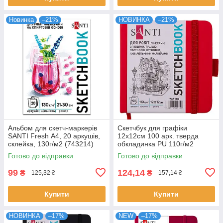
Новинка
–21%
НОВИНКА
–21%
Альбом для скетч-маркерів
Скетчбук для графіки
SANTI Fresh А4, 20 аркушів,
12х12см 100 арк. тверда
склейка, 130г/м2 (743214)
обкладинка PU 110г/м2
червоний Santi (743189)
Готово до відправки
Готово до відправки
99
124,14
₴
₴
125,32 ₴
157,14 ₴
Купити
Купити
НОВИНКА
–17%
NEW
–17%