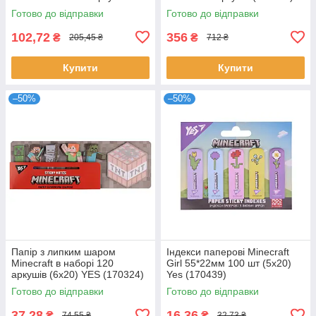
(170326)
Готово до відправки
Готово до відправки
102,72
356
₴
₴
205,45 ₴
712 ₴
Купити
Купити
–50%
–50%
Папір з липким шаром
Індекси паперові Minecraft
Minecraft в наборі 120
Girl 55*22мм 100 шт (5x20)
аркушів (6х20) YES (170324)
Yes (170439)
Готово до відправки
Готово до відправки
37,28
16,36
₴
₴
74,55 ₴
32,73 ₴