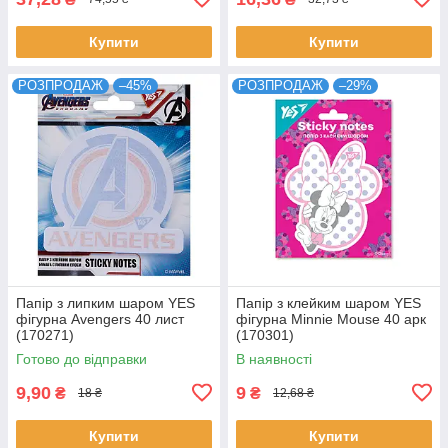
Купити
Купити
РОЗПРОДАЖ
–45%
РОЗПРОДАЖ
–29%
Папір з липким шаром YES
Папір з клейким шаром YES
фігурна Avengers 40 лист
фігурна Minnie Mouse 40 арк
(170271)
(170301)
Готово до відправки
В наявності
9,90
9
₴
₴
18 ₴
12,68 ₴
Купити
Купити