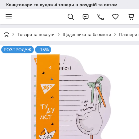
Канцтовари та художні товари в роздріб та оптом
Товари та послуги
Щоденники та блокноти
Планери і
РОЗПРОДАЖ
–15%