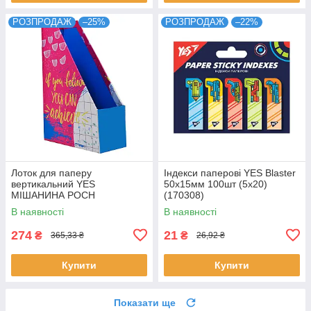
РОЗПРОДАЖ
–25%
РОЗПРОДАЖ
–22%
Лоток для паперу
Індекси паперові YES Blaster
вертикальний YES
50x15мм 100шт (5x20)
МІШАНИНА POCH
(170308)
код:707313
В наявності
В наявності
274
21
₴
₴
365,33 ₴
26,92 ₴
Купити
Купити
Показати ще