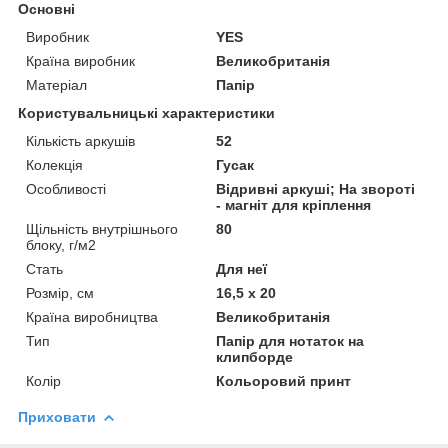
Основні
Виробник
YES
Країна виробник
Великобританія
Матеріал
Папір
Користувальницькі характеристики
Кількість аркушів
52
Колекція
Гусак
Особливості
Відривні аркуші; На звороті
- магніт для кріплення
Щільність внутрішнього
80
блоку, г/м2
Стать
Для неї
Розмір, см
16,5 х 20
Країна виробництва
Великобританія
Тип
Папір для нотаток на
клипборде
Колір
Кольоровий принт
Приховати