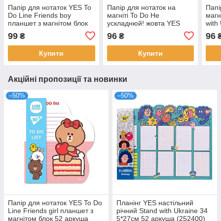
Папір для нотаток YES To
Папір для нотаток на
Папі
Do Line Friends boy
магніті To Do Не
магн
планшет з магнітом блок
ускладнюй! жовта YES
with
52 аркуша (170325)
(170408)
99
96
96
₴
₴
Купити
Купити
Акційні пропозиції та новинки
–50%
–50%
Папір для нотаток YES To Do
Планінг YES настільний
Line Friends girl планшет з
річний Stand with Ukraine 34
магнітом блок 52 аркуша
5*27см 52 аркуша (252400)