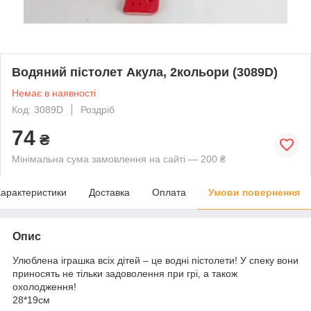
Водяний пістолет Акула, 2кольори (3089D)
Немає в наявності
Код: 3089D
Роздріб
74
₴
Мінімальна сума замовлення на сайті — 200 ₴
арактеристики
Доставка
Оплата
Умови повернення
Опис
Улюблена іграшка всіх дітей – це водні пістолети! У спеку вони
приносять не тільки задоволення при грі, а також
охолодження!
28*19см