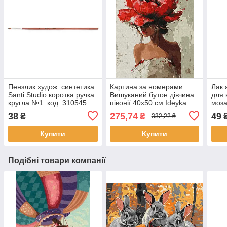
Пензлик худож. синтетика
Картина за номерами
Лак 
Santi Studio коротка ручка
Вишуканий бутон дівчина
для 
кругла №1. код: 310545
півонії 40х50 см Ideyka
моза
(KHO8439)
(AL0
38
275,74
49
₴
₴
332,22 ₴
Купити
Купити
Подібні товари компанії