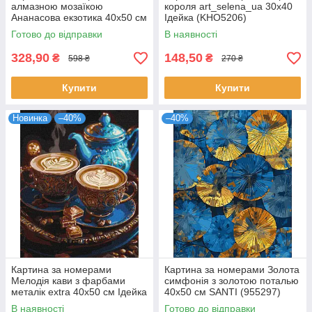
алмазною мозаїкою
короля art_selena_ua 30х40
Ананасова екзотика 40x50 см
Ідейка (KHO5206)
SANTI (954906)
Готово до відправки
В наявності
328,90
148,50
₴
₴
598 ₴
270 ₴
Купити
Купити
Новинка
–40%
–40%
Картина за номерами
Картина за номерами Золота
Мелодія кави з фарбами
симфонія з золотою поталью
металік extra 40х50 см Ідейка
40x50 см SANTI (955297)
(KHO5715)
В наявності
Готово до відправки