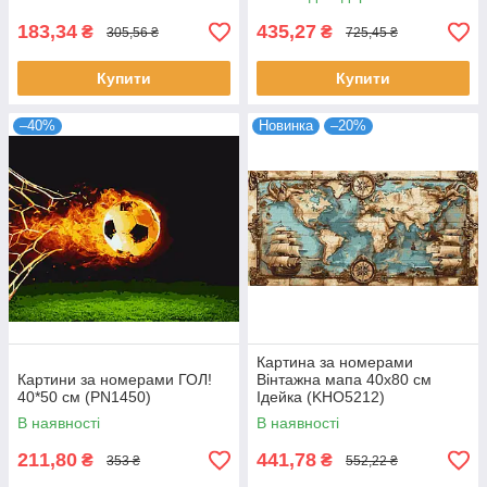
183,34
435,27
₴
₴
305,56 ₴
725,45 ₴
Купити
Купити
–40%
Новинка
–20%
Картина за номерами
Картини за номерами ГОЛ!
Вінтажна мапа 40х80 см
40*50 см (PN1450)
Ідейка (KHO5212)
В наявності
В наявності
211,80
441,78
₴
₴
353 ₴
552,22 ₴