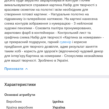
досить буде акуратно зафарбовувати контури і почне
вимальовуватися справжня картина.Набір для творчості з
красивим сюжетом на полотні і всім необхідним для
створення готової картини: - Натуральне полотно на
підрамнику із галерейною натяжкою. На картині нанесена
схема контурів зображення з нумерацією - 3 нейлонові
художні пензлики - Соковита палітра пронумерованих,
акрилових фарб в контейнерах - Контрольний лист та
графічна схема.Набір для творчості «Картина за номерами» -
це прекрасний подарунок, гарний
сувенір
і корисне
придбання для творчого дозвілля, адже результат заняття
таким хобі - користь для здоров'я (відпочинок)і чудовий декор
для інтер'єру.Картина за номерами - Спокуслива незнайомка
для вашої творчості. Зроблено в Україні.
Приховати
Характеристики
Основні атрибути
Виробник
Ідейка
Країна виробник
Україна