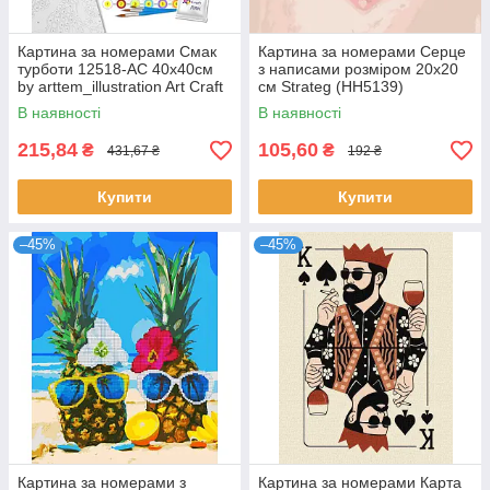
Картина за номерами Смак
Картина за номерами Серце
турботи 12518-АС 40х40см
з написами розміром 20х20
by arttem_illustration Art Craft
см Strateg (HH5139)
(12518-AC)
В наявності
В наявності
215,84
105,60
₴
₴
431,67 ₴
192 ₴
Купити
Купити
–45%
–45%
Картина за номерами з
Картина за номерами Карта