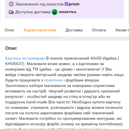
Замовлення під захистом
Доступна доставка
Опис
Характеристики
Доставка
Оплата
Умови 
Опис
Картина по номерам
В поиске приключений 40х50 Идейка (
KHO5637). Малювати може кожен, а з картинами за
номерами від ТМ Ідейка - це цікаво і захоплююче! У Вас
вийде створити авторський шедевр своїми руками навіть якщо
будете працювати з
полотном
і фарбами вперше.
Захоплюючі набори малювання за номерами сприятливо
впливають на настрій, творчий розвиток і дарують приємний
результат - особистий шедевр на стіну в інтер'єр або як
подарунок hand-made.Все просто! Необхідно купити картину
по номерам, отримати, розпакувати і відразу можна починати
писати на полотні акриловими фарбами свій тематичний
сюжет. Малювати потрібно по пронумерованим контурам, які
відповідають кольору фарби (номер на кришечці контейнера),