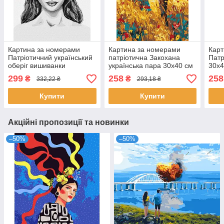
Картина за номерами
Картина за номерами
Карт
Патріотичний український
патріотична Закохана
Патр
оберіг вишиванки
українська пара 30х40 см
30х4
©alina.slobodian.art 40х50
Ідейка (KHO8456)
299
258
258
₴
₴
332,22 ₴
293,18 ₴
Ідейка (KHO2561)
Купити
Купити
Акційні пропозиції та новинки
–50%
–50%