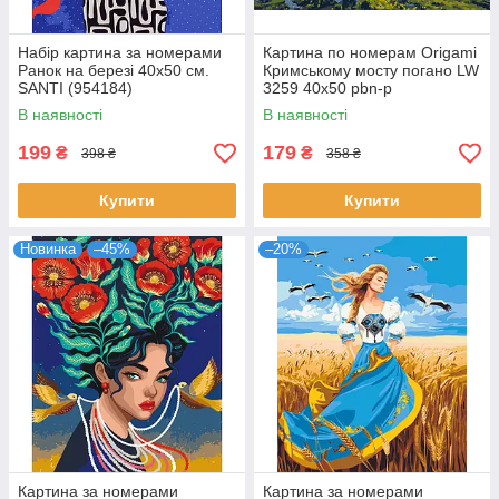
Набір картина за номерами
Картина по номерам Origamі
Ранок на березі 40x50 см.
Кримському мосту погано LW
SANTI (954184)
3259 40x50 pbn-p
В наявності
В наявності
199
179
₴
₴
398 ₴
358 ₴
Купити
Купити
Новинка
–45%
–20%
Картина за номерами
Картина за номерами