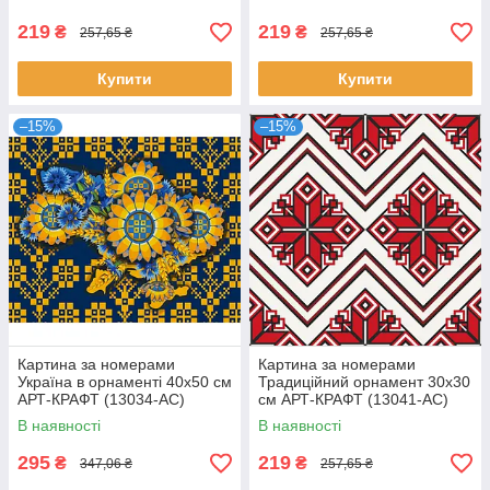
219
219
₴
₴
257,65 ₴
257,65 ₴
Купити
Купити
–15%
–15%
Картина за номерами
Картина за номерами
Україна в орнаменті 40х50 см
Традиційний орнамент 30х30
АРТ-КРАФТ (13034-AC)
см АРТ-КРАФТ (13041-AC)
В наявності
В наявності
295
219
₴
₴
347,06 ₴
257,65 ₴