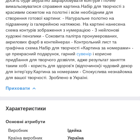
досить буде акуратно зафарбовувати контури і почне
вимальовуватися справжня картина.Набір для творчості з
красивим сюжетом на полотні і всім необхідним для
створення готової картини: - Натуральне полотно на
підрамнику із галерейною натяжкою. На картині нанесена
схема контурів зображення з нумерацією - 3 нейлонові
художні пензлики - Соковита палітра пронумерованих,
акрилових фарб в контейнерах - Контрольний лист та
графічна схема.Набір для творчості «Картина за номерами» -
це прекрасний подарунок, гарний
сувенір
і корисне
придбання для творчого дозвілля, адже результат заняття
таким хобі - користь для здоров'я (відпочинок)і чудовий декор
для інтер'єру.Картина за номерами - Спокуслива незнайомка
для вашої творчості. Зроблено в Україні.
Приховати
Характеристики
Основні атрибути
Виробник
Ідейка
Країна виробник
Україна