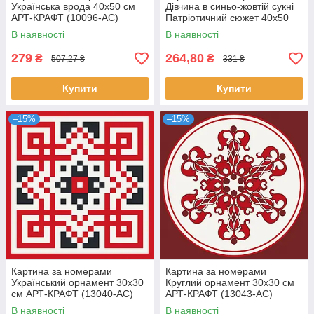
Українська врода 40х50 см
Дівчина в синьо-жовтій сукні
АРТ-КРАФТ (10096-AC)
Патріотичний сюжет 40x50
см Орігамі (LW32580)
В наявності
В наявності
279
264,80
₴
₴
507,27 ₴
331 ₴
Купити
Купити
–15%
–15%
Картина за номерами
Картина за номерами
Український орнамент 30х30
Круглий орнамент 30х30 см
см АРТ-КРАФТ (13040-AC)
АРТ-КРАФТ (13043-AC)
В наявності
В наявності