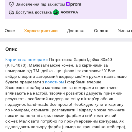
Замовлення під захистом
Доступна доставка
Опис
Характеристики
Доставка
Оплата
Умови 
Опис
Картина за номерами
Патріотична Харків Ідейка 30х40
(KHO4878). Малювати може кожен, а з картинами за
номерами від ТМ Ідейка - це цікаво і захоплююче! У Вас
вийде створити авторський шедевр своїми руками навіть якщо
будете працювати з
полотном
і фарбами вперше.
Захоплюючі набори малювання за номерами сприятливо
впливають на настрій, творчий розвиток і дарують приємний
результат - особистий шедевр на стіну в інтер'єр або як
подарунок hand-made.Все просто! Необхідно купити картину
по номерам, отримати, розпакувати і відразу можна починати
писати на полотні акриловими фарбами свій тематичний
сюжет. Малювати потрібно по пронумерованим контурам, які
відповідають кольору фарби (номер на кришечці контейнера),