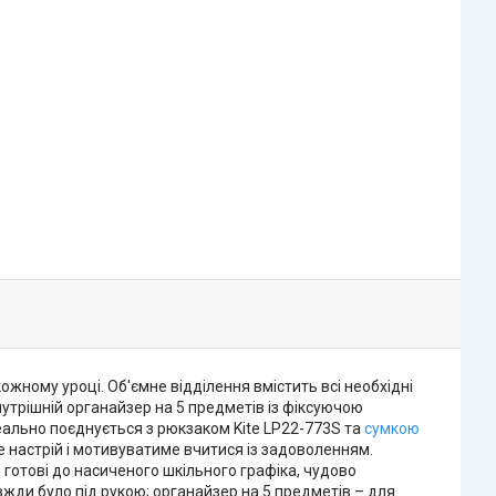
ожному уроці. Об'ємне відділення вмістить всі необхідні
утрішній органайзер на 5 предметів із фіксуючою
деально поєднується з рюкзаком Kite LP22-773S та
сумкою
е настрій і мотивуватиме вчитися із задоволенням.
e готові до насиченого шкільного графіка, чудово
вжди було під рукою; органайзер на 5 предметів – для