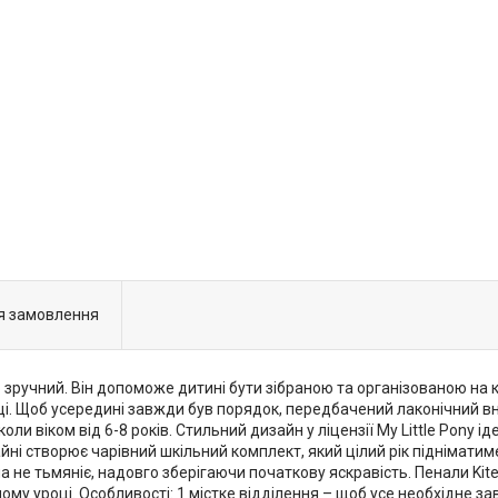
я замовлення
 зручний. Він допоможе дитині бути зібраною та організованою на к
ці. Щоб усередині завжди був порядок, передбачений лаконічний вн
и віком від 6-8 років. Стильний дизайн у ліцензії My Little Pony і
ні створює чарівний шкільний комплект, який цілий рік підніматим
а не тьмяніє, надовго зберігаючи початкову яскравість. Пенали Kit
у уроці. Особливості: 1 містке відділення – щоб усе необхідне за