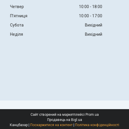
Четвер
10:00
18:00
Пʼятниця
10:00
17:00
Субота
Вихідний
Неділя
Вихідний
Сайт створений на маркетплейсі
Prom.ua
Продавець на Bigl.ua
Канцбазар |
Поскаржитися на контент
|
Політика конфіденційності