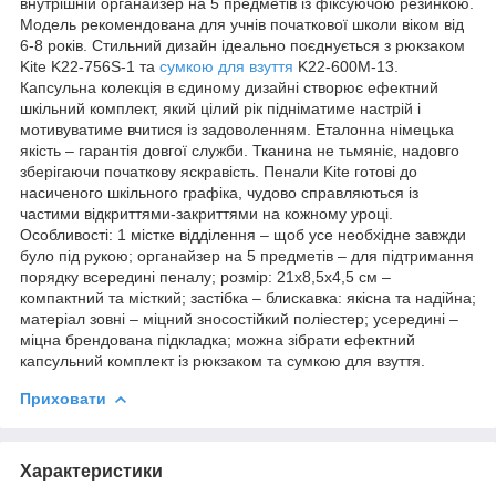
внутрішній органайзер на 5 предметів із фіксуючою резинкою.
Модель рекомендована для учнів початкової школи віком від
6-8 років. Стильний дизайн ідеально поєднується з рюкзаком
Kite K22-756S-1 та
сумкою для взуття
K22-600M-13.
Капсульна колекція в єдиному дизайні створює ефектний
шкільний комплект, який цілий рік підніматиме настрій і
мотивуватиме вчитися із задоволенням. Еталонна німецька
якість – гарантія довгої служби. Тканина не тьмяніє, надовго
зберігаючи початкову яскравість. Пенали Kite готові до
насиченого шкільного графіка, чудово справляються із
частими відкриттями-закриттями на кожному уроці.
Особливості: 1 містке відділення – щоб усе необхідне завжди
було під рукою; органайзер на 5 предметів – для підтримання
порядку всередині пеналу; розмір: 21x8,5x4,5 см –
компактний та місткий; застібка – блискавка: якісна та надійна;
матеріал зовні – міцний зносостійкий поліестер; усередині –
міцна брендована підкладка; можна зібрати ефектний
капсульний комплект із рюкзаком та сумкою для взуття.
Приховати
Характеристики