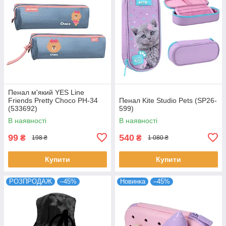
Пенал м'який YES Line
Friends Pretty Choco PH-34
Пенал Kite Studio Pets (SP26-
(533692)
599)
В наявності
В наявності
99
540
₴
₴
198 ₴
1 080 ₴
Купити
Купити
РОЗПРОДАЖ
–45%
Новинка
–45%