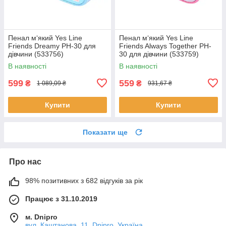
Пенал м‘який Yes Line
Пенал м‘який Yes Line
Friends Dreamy PH-30 для
Friends Always Together PH-
дівчини (533756)
30 для дівчини (533759)
В наявності
В наявності
599
559
₴
₴
1 089,09 ₴
931,67 ₴
Купити
Купити
Показати ще
Про нас
98% позитивних з 682 відгуків за рік
Працює з 31.10.2019
м. Dnipro
вул. Каштанова, 11, Dnipro, Україна