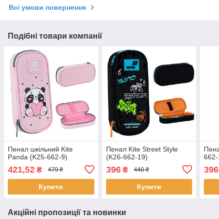
Всі умови повернення
Подібні товари компанії
Пенал шкільний Kite
Пенал Kite Street Style
Пена
Panda (K25-662-9)
(K26-662-19)
662-
421,52
396
396
₴
₴
479 ₴
440 ₴
Купити
Купити
Акційні пропозиції та новинки