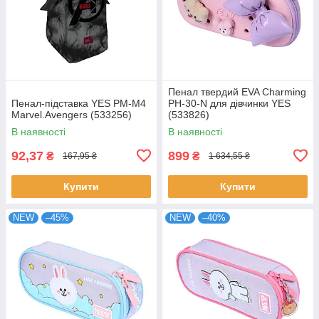
Пенал твердий EVA Charming
Пенал-підставка YES PM-M4
PH-30-N для дівчинки YES
Marvel.Avengers (533256)
(533826)
В наявності
В наявності
92,37
899
₴
₴
167,95 ₴
1 634,55 ₴
Купити
Купити
NEW
–45%
NEW
–40%