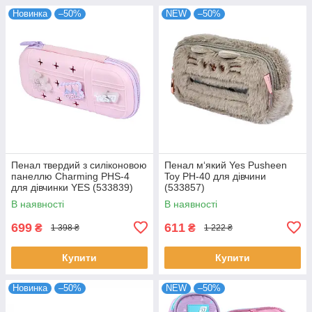
Новинка
–50%
NEW
–50%
Пенал твердий з силіконовою
Пенал м‘який Yes Pusheen
панеллю Charming PHS-4
Toy PH-40 для дівчини
для дівчинки YES (533839)
(533857)
В наявності
В наявності
699
611
₴
₴
1 398 ₴
1 222 ₴
Купити
Купити
Новинка
–50%
NEW
–50%