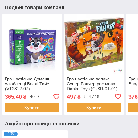
Подібні товари компанії
Гра настільна Домашні
Гра настільна велика
Гра 
улюбленці Владі Тойс
Супер Ранчер рос мова
Влад
(VT2312-07)
Danko Toys (G-SR-01-01)
365,40
497
376
₴
₴
406 ₴
564,77 ₴
Купити
Купити
Акційні пропозиції та новинки
–10%