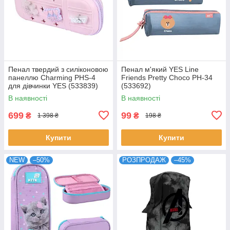
Пенал твердий з силіконовою
Пенал м'який YES Line
панеллю Charming PHS-4
Friends Pretty Choco PH-34
для дівчинки YES (533839)
(533692)
В наявності
В наявності
699
99
₴
₴
1 398 ₴
198 ₴
Купити
Купити
NEW
–50%
РОЗПРОДАЖ
–45%