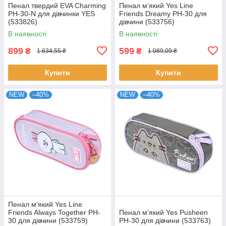
Пенал твердий EVA Charming
Пенал м‘який Yes Line
PH-30-N для дівчинки YES
Friends Dreamy PH-30 для
(533826)
дівчини (533756)
В наявності
В наявності
899
599
₴
₴
1 634,55 ₴
1 089,09 ₴
Купити
Купити
NEW
–40%
NEW
–40%
Пенал м‘який Yes Line
Friends Always Together PH-
Пенал м‘який Yes Pusheen
30 для дівчини (533759)
PH-30 для дівчини (533763)