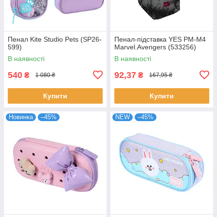
Пенал Kite Studio Pets (SP26-
Пенал-підставка YES PM-M4
599)
Marvel.Avengers (533256)
В наявності
В наявності
540
92,37
₴
₴
1 080 ₴
167,95 ₴
Купити
Купити
Новинка
–45%
NEW
–45%