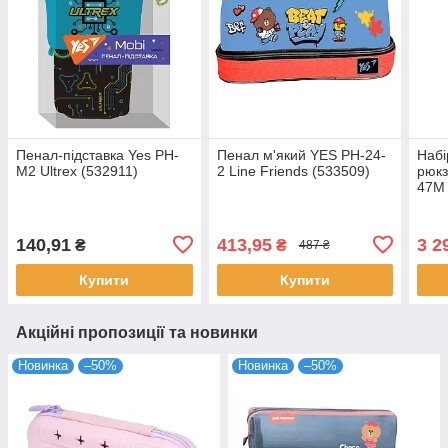
Пенал-підставка Yes PH-
Пенал м'який YES PH-24-
Набі
M2 Ultrex (532911)
2 Line Friends (533509)
рюкз
47M 
(550
140,91
413,95
3 2
₴
₴
487 ₴
Купити
Купити
Акційні пропозиції та новинки
Новинка
–50%
Новинка
–50%