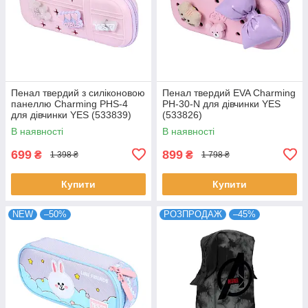
Пенал твердий з силіконовою
Пенал твердий EVA Charming
панеллю Charming PHS-4
PH-30-N для дівчинки YES
для дівчинки YES (533839)
(533826)
В наявності
В наявності
699
899
₴
₴
1 398 ₴
1 798 ₴
Купити
Купити
NEW
–50%
РОЗПРОДАЖ
–45%