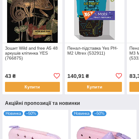
Зошит Wild and free А5 48
Пенал-підставка Yes PH-
Пена
аркушів клітинка YES
M2 Ultrex (532911)
M3 
(766875)
(533
43
140,91
83,
₴
₴
Купити
Купити
Акційні пропозиції та новинки
Новинка
–50%
Новинка
–50%