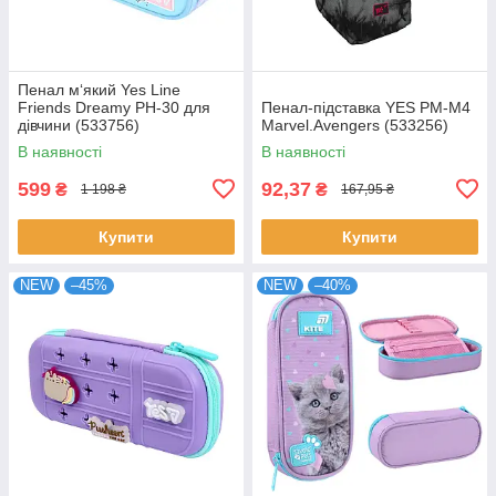
Пенал м‘який Yes Line
Friends Dreamy PH-30 для
Пенал-підставка YES PM-M4
дівчини (533756)
Marvel.Avengers (533256)
В наявності
В наявності
599
92,37
₴
₴
1 198 ₴
167,95 ₴
Купити
Купити
NEW
–45%
NEW
–40%