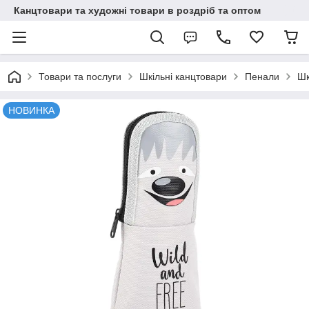
Канцтовари та художні товари в роздріб та оптом
Товари та послуги
Шкільні канцтовари
Пенали
Шк
НОВИНКА