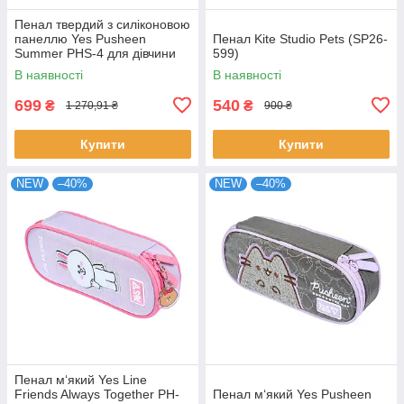
Пенал твердий з силіконовою
панеллю Yes Pusheen
Пенал Kite Studio Pets (SP26-
Summer PHS-4 для дівчини
599)
(533838)
В наявності
В наявності
699
540
₴
₴
1 270,91 ₴
900 ₴
Купити
Купити
NEW
–40%
NEW
–40%
Пенал м‘який Yes Line
Friends Always Together PH-
Пенал м‘який Yes Pusheen