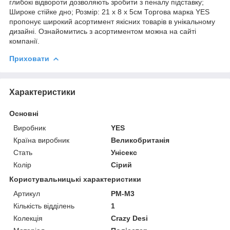
глибокі відвороти дозволяють зробити з пеналу підставку;
Широке стійке дно; Розмір: 21 х 8 х 5см Торгова марка YES
пропонує широкий асортимент якісних товарів в унікальному
дизайні. Ознайомитись з асортиментом можна на сайті
компанії.
Приховати
Характеристики
Основні
Виробник
YES
Країна виробник
Великобританія
Стать
Унісекс
Колір
Сірий
Користувальницькі характеристики
Артикул
PM-M3
Кількість відділень
1
Колекція
Crazy Desi