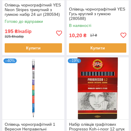
Олівець чорнографітний YES
Олівець чорнографітний YES
Neon Stripes трикутний з
Гусь круглий з гумкою
гумкою набір 24 шт (280594)
(280588)
Готово до відправки
В наявності
195
₴/набір
10,20
₴
17 ₴
325 ₴/набір
Купити
Купити
–40%
–19%
Олівець чорнографітний 1
Набір олівців графітових
Вересня Неправильні
Progresso Koh-i-noor 12 штук