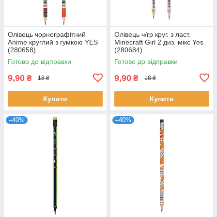
Олівець чорнографітний
Олівець ч/гр круг. з ласт.
Anime круглий з гумкою YES
Minecraft Girl 2 диз. мікс Yes
(280658)
(280684)
Готово до відправки
Готово до відправки
9,90
9,90
₴
₴
18 ₴
18 ₴
Купити
Купити
–40%
–40%