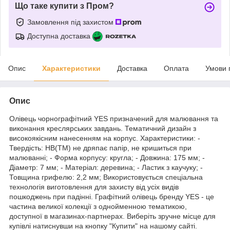
Що таке купити з Пром?
Замовлення під захистом
Доступна доставка
Опис
Характеристики
Доставка
Оплата
Умови 
Опис
Олівець чорнографітний YES призначений для малювання та
виконання креслярських завдань. Тематичний дизайн з
високоякісним нанесенням на корпус. Характеристики: -
Твердість: HB(TM) не дряпає папір, не кришиться при
малюванні; - Форма корпусу: кругла; - Довжина: 175 мм; -
Діаметр: 7 мм; - Матеріал: деревина; - Ластик з каучуку; -
Товщина грифелю: 2,2 мм; Використовується спеціальна
технологія виготовлення для захисту від усіх видів
пошкоджень при падінні. Графітний олівець бренду YES - це
частина великої колекції з однойменною тематикою,
доступної в магазинах-партнерах. Виберіть зручне місце для
купівлі натиснувши на кнопку "Купити" на нашому сайті.