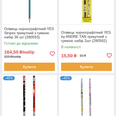
Олівець чорнографітний YES
Олівець чорнографітний YES
Stripes трикутний з гумкою
by ANDRE TAN трикутний з
набір 36 шт (280593)
гумкою набір 2шт (280582)
Готово до відправки
В наявності
164,50
₴/набір
15,50
₴
31 ₴
329 ₴/набір
Купити
Купити
–45%
–45%