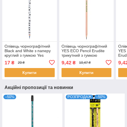
Олівець чорнографітний
Олівець чорнографітний
Олів
Black and White з паперу
YES ECO Pencil Erudite
YES 
круглий з гумкою Yes
трикутний з гумкою
Erud
(280549)
(280622)
шест
17
9,42
9,4
₴
₴
20 ₴
10,47 ₴
(280
Купити
Купити
Акційні пропозиції та новинки
–50%
РОЗПРОДАЖ
–50%