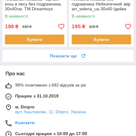
конь в лесу без подрамника,
підрамника Небезпечний звір
30x40см, ТМ Dreamtoys
art_selena_ua 30х40 Ідейка
(S30036)
(AMC7798)
В наявності
В наявності
198
195
₴
₴
330 ₴
325 ₴
Купити
Купити
Показати ще
Про нас
98% позитивних з 682 відгуків за рік
Працює з 31.10.2019
м. Dnipro
вул. Каштанова, 11, Dnipro, Україна
Контакти
Сьогодні працює з 10:00 до 17:00