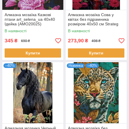
Алмазна мозаїка Казкові
Алмазна мозаїка Сова у
птахи art_selena_ua 40х40
квітах без підрамника
Ідейка (AMO20025)
розміром 40х50 см Strateg
(JSFH85881)
В наявності
В наявності
345
273,90
₴
₴
690 ₴
498 ₴
Купити
Купити
–40%
Новинка
–40%
Алмазная мозаика Черный
Алмазна мозаїка без