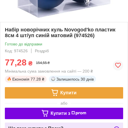
Набір новорічних куль Novogod'ko пластик
8см 4 шт/уп синій матовий (974526)
Готово до відправки
Код: 974526
Роздріб
77,28
₴
154,55 ₴
Мінімальна сума замовлення на сайті — 200 ₴
Економія
77.28 ₴
Залишилось
30 днів
Купити
або
Купити з