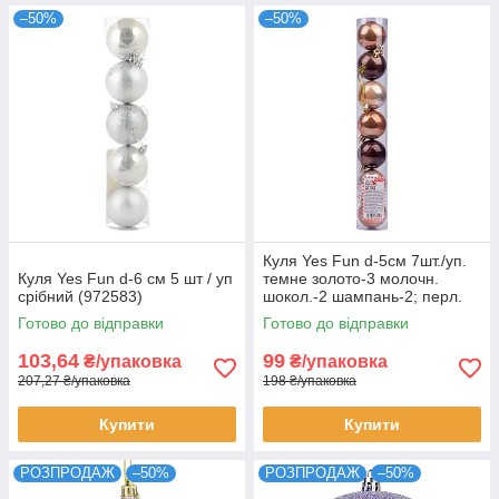
–50%
–50%
Куля Yes Fun d-5см 7шт./уп.
Куля Yes Fun d-6 cм 5 шт / уп
темне золото-3 молочн.
срібний (972583)
шокол.-2 шампань-2; перл.
(973577)
Готово до відправки
Готово до відправки
103,64
99
₴/упаковка
₴/упаковка
207,27 ₴/упаковка
198 ₴/упаковка
Купити
Купити
РОЗПРОДАЖ
–50%
РОЗПРОДАЖ
–50%