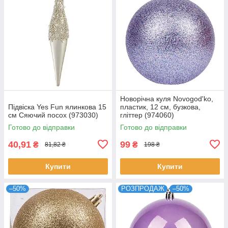
Новорічна куля Novogod'ko,
Підвіска Yes Fun ялинкова 15
пластик, 12 cм, бузкова,
см Сяючий посох (973030)
гліттер (974060)
Готово до відправки
Готово до відправки
40,91
99
₴
₴
81,82 ₴
198 ₴
Купити
Купити
–50%
РОЗПРОДАЖ
–50%