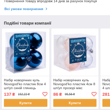
Повернення товару впродовж 14 днів за рахунок покупця
Всі умови повернення
Подібні товари компанії
Набір новорічних куль
Набір новорічних куль
Набі
Novogod'ko пластик 8см 4
Novogod'ko пластик 4см 8
Novo
шт/уп синій глянець
шт/уп прозорі мікс
4 шт
(974525)
(974406)
(974
137
86
281
₴
₴
152,22 ₴
95,56 ₴
Купити
Купити