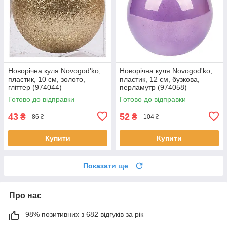
Новорічна куля Novogod'ko,
Новорічна куля Novogod'ko,
пластик, 10 cм, золото,
пластик, 12 cм, бузкова,
гліттер (974044)
перламутр (974058)
Готово до відправки
Готово до відправки
43
52
₴
₴
86 ₴
104 ₴
Купити
Купити
Показати ще
Про нас
98% позитивних з 682 відгуків за рік