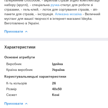
галерейним способом, - акрилові стрази згідно комплектації
набору (круглі), - спеціальна
ручка
-стилус для роботи зі
стразами, - гель-клей, - лоток для сортування стразів, - зіп-
пакети для стразів, - інструкція.
Алмазна мозаїка
- Величний
мустанг для вашої творчості в інтернет-магазині Ideyka.
Виготовлено в Україні.
Приховати
Характеристики
Основні атрибути
Виробник
Ідейка
Країна виробник
Україна
Користувальницькі характеристики
К-ть кольорiв
26
Розмір
40х50
Сюжет
Коні
Приховати