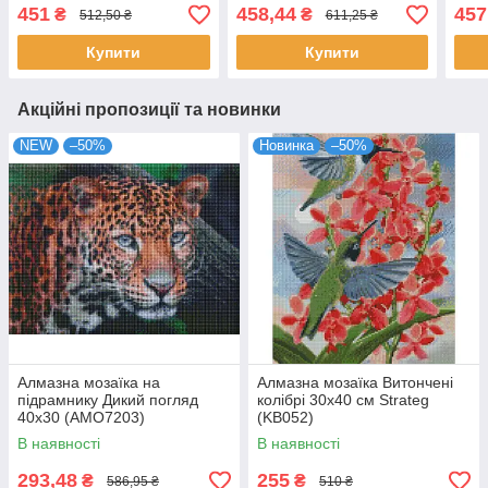
40х40 Ідейка (AMO7826)
40х5
451
458,44
457
₴
₴
512,50 ₴
611,25 ₴
Купити
Купити
Акційні пропозиції та новинки
NEW
–50%
Новинка
–50%
Алмазна мозаїка на
Алмазна мозаїка Витончені
підрамнику Дикий погляд
колібрі 30х40 см Strateg
40х30 (AMO7203)
(KB052)
В наявності
В наявності
293,48
255
₴
₴
586,95 ₴
510 ₴