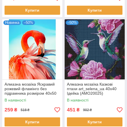
Купити
Купити
Новинка
–50%
–50%
Алмазна мозаїка Яскравий
Алмазна мозаїка Казкові
рожевий фламінго без
птахи art_selena_ua 40х40
підрамника розміром 40х50
Ідейка (AMO20025)
см Strateg (JSFH85873)
В наявності
В наявності
259
451
₴
₴
518 ₴
902 ₴
Купити
Купити