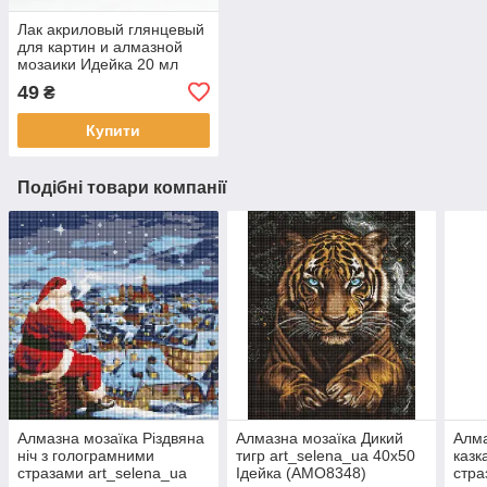
Лак акриловый глянцевый
для картин и алмазной
мозаики Идейка 20 мл
(AL001)
49
₴
Купити
Подібні товари компанії
Алмазна мозаїка Різдвяна
Алмазна мозаїка Дикий
Алма
ніч з голограмними
тигр art_selena_ua 40х50
казк
стразами art_selena_ua
Ідейка (AMO8348)
стра