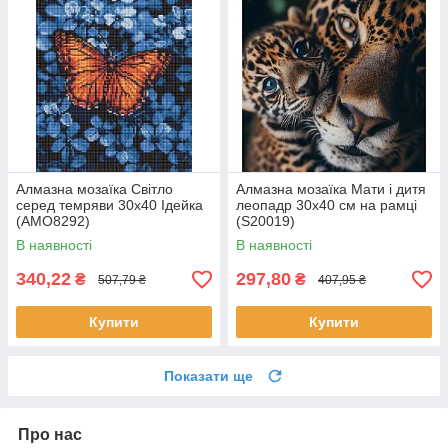
Алмазна мозаїка Світло
Алмазна мозаїка Мати і дитя
серед темряви 30х40 Ідейка
леопадр 30x40 см на рамці
(AMO8292)
(S20019)
В наявності
В наявності
340,22
297,80
₴
₴
507,79 ₴
407,95 ₴
Купити
Купити
Показати ще
Про нас