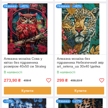
Новинка
–45%
Новинка
–40%
Алмазна мозаїка Сова у
Алмазна мозаїка без
квітах без підрамника
підрамника Небезпечний звір
розміром 40х50 см Strateg
art_selena_ua 30х40 Ідейка
(JSFH85881)
(AMC7798)
В наявності
В наявності
273,90
299
₴
₴
498 ₴
498,33 ₴
Купити
Купити
–33%
Новинка
–27%