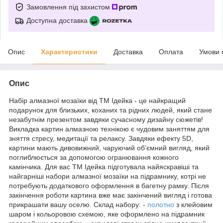
Замовлення під захистом
Доступна доставка
Опис
Характеристики
Доставка
Оплата
Умови 
Опис
Набір алмазної мозаїки від ТМ Ідейка - це найкращий
подарунок для близьких, коханих та рідних людей, який стане
незабутнім презентом завдяки сучасному дизайну сюжетів!
Викладка картин алмазною технікою є чудовим заняттям для
зняття стресу, медитації та релаксу. Завдяки ефекту 5D,
картини мають дивовижний, чаруючий об’ємний вигляд, який
поглиблюється за допомогою огранювання кожного
камінчика. Для вас ТМ Ідейка підготувала найяскравіші та
найгарніші набори алмазної мозаїки на підрамнику, котрі не
потребують додаткового оформлення в багетну рамку. Після
закінчення роботи картина вже має закінчений вигляд і готова
прикрашати вашу оселю. Склад набору: -
полотно
з клейовим
шаром і кольоровою схемою, яке оформлено на підрамник