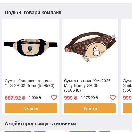
Подібні товари компанії
Сумка-бананка на пояс
Сумка на пояс Yes 2026
Сумк
YES SP-32 Воля (559523)
Miffy Bunny SP-35
Smil
(550548)
(550
887,92
999
999
₴
₴
1 009 ₴
1 175,29 ₴
Купити
Купити
Акційні пропозиції та новинки