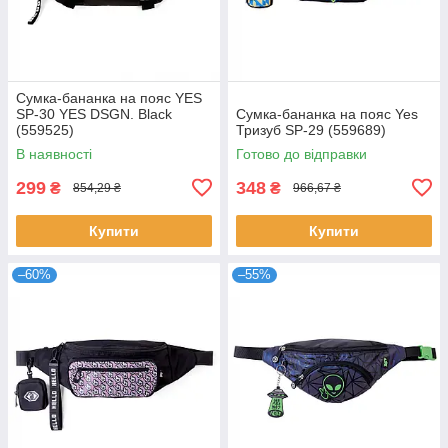
Сумка-бананка на пояс YES
SP-30 YES DSGN. Black
Сумка-бананка на пояс Yes
(559525)
Тризуб SP-29 (559689)
В наявності
Готово до відправки
299
348
₴
₴
854,29 ₴
966,67 ₴
Купити
Купити
–60%
–55%