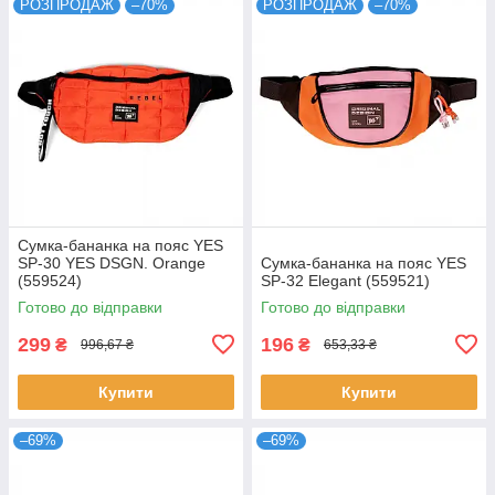
РОЗПРОДАЖ
–70%
РОЗПРОДАЖ
–70%
Сумка-бананка на пояс YES
SP-30 YES DSGN. Orange
Сумка-бананка на пояс YES
(559524)
SP-32 Elegant (559521)
Готово до відправки
Готово до відправки
299
196
₴
₴
996,67 ₴
653,33 ₴
Купити
Купити
–69%
–69%