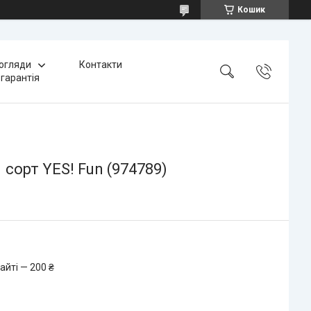
Кошик
 огляди
Контакти
 гарантія
 сорт YES! Fun (974789)
айті — 200 ₴