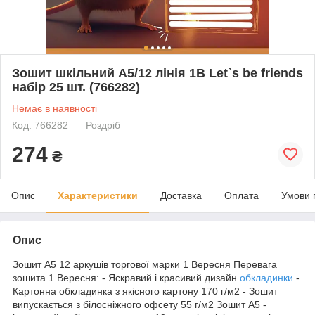
Зошит шкільний А5/12 лінія 1В Let`s be friends
набір 25 шт. (766282)
Немає в наявності
Код: 766282
Роздріб
274
₴
Опис
Характеристики
Доставка
Оплата
Умови 
Опис
Зошит А5 12 аркушів торгової марки 1 Вересня Перевага
зошита 1 Вересня: - Яскравий і красивий дизайн
обкладинки
-
Картонна обкладинка з якісного картону 170 г/м2 - Зошит
випускається з білосніжного офсету 55 г/м2 Зошит А5 -