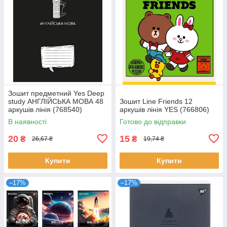
Зошит предметний Yes Deep
study АНГЛІЙСЬКА МОВА 48
Зошит Line Friends 12
аркушів лінія (768540)
аркушів лінія YES (766806)
В наявності
Готово до відправки
20
15
₴
₴
26,67 ₴
19,74 ₴
Купити
Купити
–17%
–17%