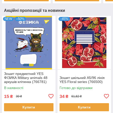
Акційні пропозиції та новинки
NEW
–50%
–45%
Зошит предметний YES
ФІЗИКА Military animals 48
Зошит шкільний А5/96 лінія
аркушів клітинка (766781)
YES Floral series (766500)
В наявності
Готово до відправки
15
34
₴
₴
30 ₴
61,82 ₴
Купити
Купити