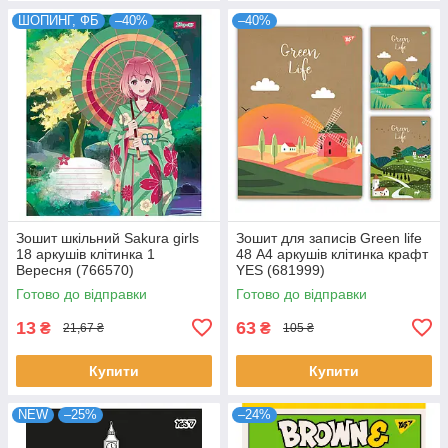
ШОПИНГ, ФБ
–40%
–40%
Зошит шкільний Sakura girls
Зошит для записів Green life
18 аркушів клітинка 1
48 А4 аркушів клітинка крафт
Вересня (766570)
YES (681999)
Готово до відправки
Готово до відправки
13
63
₴
₴
21,67 ₴
105 ₴
Купити
Купити
NEW
–25%
–24%