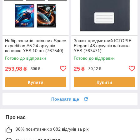
Набір зошитів шкільних Space
Зошит предметний ІСТОРІЯ
expedition А5 24 аркушів
Elegant 48 аркушів клітинка
клітинка YES 10 шт (767540)
YES (767471)
Готово до відправки
Готово до відправки
253,98
25
₴
₴
306 ₴
30,12 ₴
Купити
Купити
Показати ще
Про нас
98% позитивних з 682 відгуків за рік