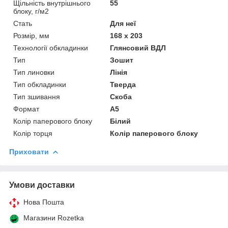
Щільність внутрішнього
55
блоку, г/м2
Стать
Для неї
Розмір, мм
168 х 203
Технології обкладинки
Глянсовий ВДЛ
Тип
Зошит
Тип линовки
Лінія
Тип обкладинки
Тверда
Тип зшивання
Скоба
Формат
А5
Колір паперового блоку
Білий
Колір торця
Колір паперового блоку
Приховати
Умови доставки
Нова Пошта
Магазини Rozetka