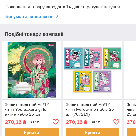
Повернення товару впродовж 14 днів за рахунок покупця
Всі умови повернення
Подібні товари компанії
Зошит шкільний А5/12
Зошит шкільний А5/12
Зоши
лінія Yes Sakura girls
лінія Follow me набір 25
ліні
аніме набір 25 шт
шт (767219)
25 ш
(766536)
270,16
270,16
270
₴
₴
307 ₴
307 ₴
Купити
Купити