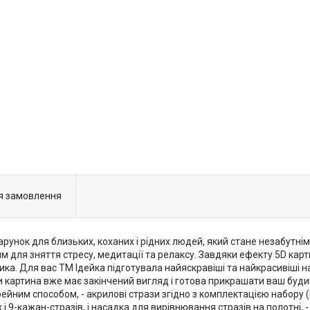
я замовлення
арунок для близьких, коханих і рідних людей, який стане незабутн
 для зняття стресу, медитації та релаксу. Завдяки ефекту 5D кар
а. Для вас ТМ Ідейка підготувала найяскравіші та найкрасивіші на
и картина вже має закінчений вигляд і готова прикрашати ваш буди
ним способом, - акрилові стрази згідно з комплектацією набору (к
і 9-кажан-стразів, і насадка для вирівнювання стразів на полотні, - 