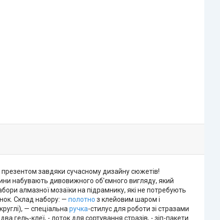
ім презентом завдяки сучасному дизайну сюжетів!
тини набувають дивовижного об'ємного вигляду, який
бори алмазної мозаїки на підрамнику, які не потребують
нок. Склад набору: —
полотно
з клейовим шаром і
руглі), — спеціальна
ручка
-стилус для роботи зі стразами
два гель-клеї, - лоток для сортування стразів, - зіп-пакети