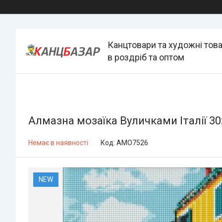
Канцтовари та художні тов
в роздріб та оптом
Алмазна мозаїка Вуличками Італії 3
Немає в наявності
Код:
AMO7526
NEW