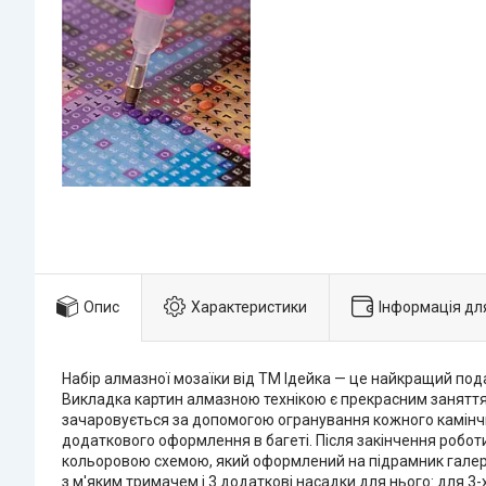
Опис
Характеристики
Інформація дл
Набір алмазної мозаїки від ТМ Ідейка — це найкращий под
Викладка картин алмазною технікою є прекрасним заняттям
зачаровується за допомогою огранування кожного камінчик
додаткового оформлення в багеті. Після закінчення робот
кольоровою схемою, який оформлений на підрамник галерей
з м'яким тримачем і 3 додаткові насадки для нього: для 3-х 