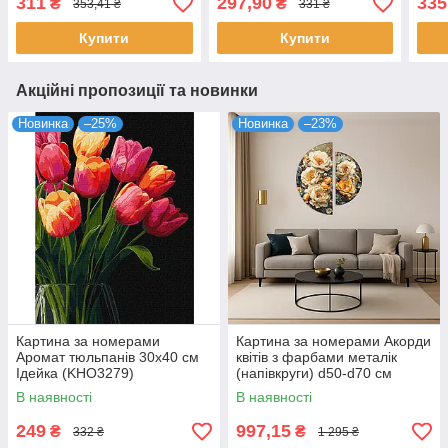
311
297,90
335
₴
₴
353,41 ₴
331 ₴
Купити
Купити
Акційні пропозиції та новинки
Новинка
–25%
Новинка
–23%
Картина за номерами
Картина за номерами Акорди
Аромат тюльпанів 30х40 см
квітів з фарбами металік
Ідейка (KHO3279)
(напівкруги) d50-d70 см
Оригамі (OSR1020)
В наявності
В наявності
249
997,15
₴
₴
332 ₴
1 295 ₴