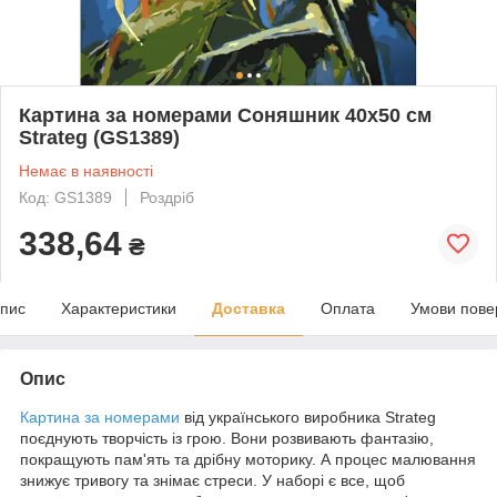
Картина за номерами Соняшник 40х50 см
Strateg (GS1389)
Немає в наявності
Код: GS1389
Роздріб
338,64
₴
пис
Характеристики
Доставка
Оплата
Умови пове
Опис
Картина за номерами
від українського виробника Strateg
поєднують творчість із грою. Вони розвивають фантазію,
покращують пам'ять та дрібну моторику. А процес малювання
знижує тривогу та знімає стреси. У наборі є все, щоб