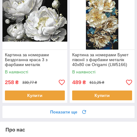
Картина за номерами
Картина за номерами Букет
Бездоганна краса 3 з
півонії з фарбами металік
фарбами металік
40х80 см Origami (LW5166)
art_selena_ua 30х40 Ідейка
В наявності
В наявності
(KHO3298)
258
489
₴
₴
330,77 ₴
611,25 ₴
Купити
Купити
Показати ще
Про нас