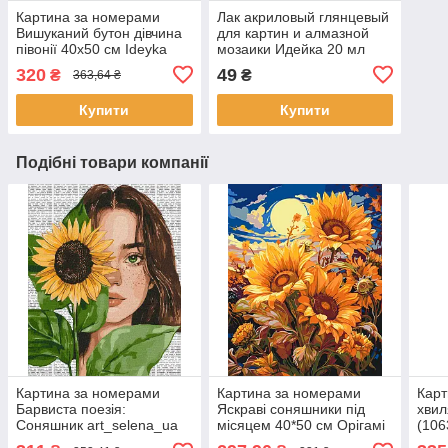
Картина за номерами
Лак акриловый глянцевый
Вишуканий бутон дівчина
для картин и алмазной
півонії 40х50 см Ideyka
мозаики Идейка 20 мл
(KHO8439)
(AL001)
320
49
₴
₴
363,64 ₴
Купити
Купити
Подібні товари компанії
Картина за номерами
Картина за номерами
Карт
Барвиста поезія:
Яскраві соняшники під
хвил
Соняшник art_selena_ua
місяцем 40*50 см Орігамі
(106
40х50 Ідейка (KHO8632)
(LW04070)