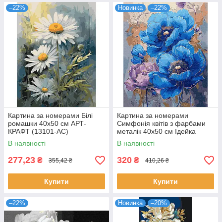
–22%
Новинка
–22%
Картина за номерами Білі
Картина за номерами
ромашки 40х50 см АРТ-
Симфонія квітів з фарбами
КРАФТ (13101-AC)
металік 40х50 см Ідейка
(KHO3275)
В наявності
В наявності
277,23
320
₴
₴
355,42 ₴
410,26 ₴
Купити
Купити
–22%
Новинка
–20%