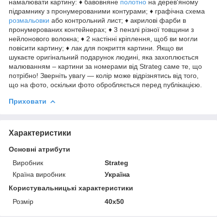
намалювати картину: ♦ бавовняне
полотно
на дерев'яному
підрамнику з пронумерованими контурами; ♦ графічна схема
розмальовки
або контрольний лист; ♦ акрилові фарби в
пронумерованих контейнерах; ♦ 3 пензлі різної товщини з
нейлонового волокна; ♦ 2 настінні кріплення, щоб ви могли
повісити картину; ♦ лак для покриття картини. Якщо ви
шукаєте оригінальний подарунок людині, яка захоплюється
малюванням – картини за номерами від Strateg саме те, що
потрібно! Зверніть увагу — колір може відрізнятись від того,
що на фото, оскільки фото обробляється перед публікацією.
Приховати
Характеристики
Основні атрибути
Виробник
Strateg
Країна виробник
Україна
Користувальницькі характеристики
Розмір
40х50