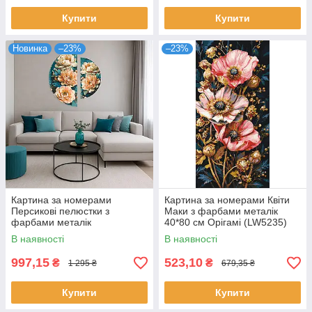
Купити
Купити
Новинка
–23%
–23%
Картина за номерами
Картина за номерами Квіти
Персикові пелюстки з
Маки з фарбами металік
фарбами металік
40*80 см Орігамі (LW5235)
(напівкруги) d50-d70 см
В наявності
В наявності
Оригамі (OSR1018)
997,15
523,10
₴
₴
1 295 ₴
679,35 ₴
Купити
Купити